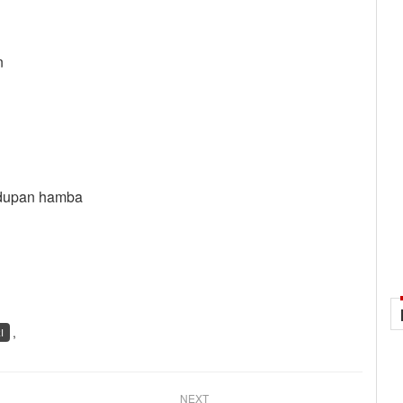
n
n
idupan hamba
,
I
NEXT