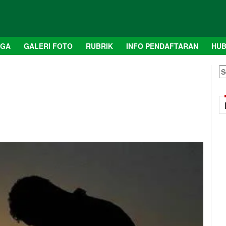
AGA
GALERI FOTO
RUBRIK
INFO PENDAFTARAN
HUB
S
fo