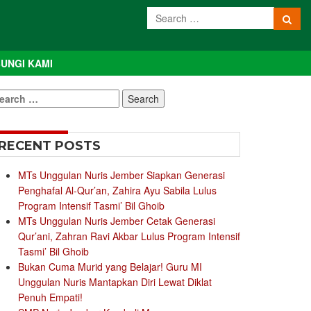
UNGI KAMI
earch
r:
RECENT POSTS
MTs Unggulan Nuris Jember Siapkan Generasi
Penghafal Al-Qur’an, Zahira Ayu Sabila Lulus
Program Intensif Tasmi’ Bil Ghoib
MTs Unggulan Nuris Jember Cetak Generasi
Qur’ani, Zahran Ravi Akbar Lulus Program Intensif
Tasmi’ Bil Ghoib
Bukan Cuma Murid yang Belajar! Guru MI
Unggulan Nuris Mantapkan Diri Lewat Diklat
Penuh Empati!