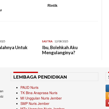
Rintik
ru
2025
SASTRA
12/08/2025
alahnya Untuk
Ibu, Bolehkah Aku
Mengulanginya?
LEMBAGA PENDIDIKAN
PAUD Nuris
an
TK Bina Anaprasa Nuris
idz
MI Unggulan Nuris Jember
SMP Nuris Jember
MTs Unggulan Nuris Jember