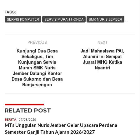
TAGS:
,
SERVIS KOMPUTER
SERVIS MURAH HONDA
SMK NURIS JEMBER
PREVIOUS
NEXT
Kunjungi Dua Desa
Jadi Mahasiswa PAI,
Sekaligus, Tim
Alumni Ini Sempat
Kunjungan Servis
Juarai MHQ Ketika
Murah SMK Nuris
Nyantri
Jember Datangi Kantor
Desa Sukorno dan Desa
Banjarsengon
RELATED POST
BERITA
07/08/2026
MTs Unggulan Nuris Jember Gelar Upacara Perdana
Semester Ganjil Tahun Ajaran 2026/2027