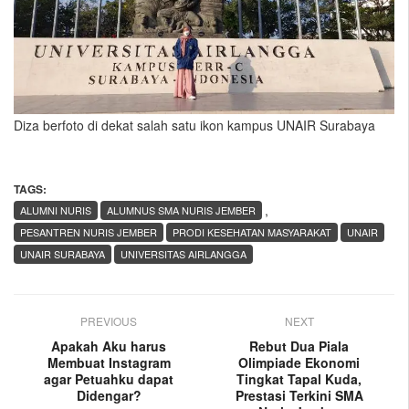
Diza berfoto di dekat salah satu ikon kampus UNAIR Surabaya
TAGS:
,
ALUMNI NURIS
ALUMNUS SMA NURIS JEMBER
PESANTREN NURIS JEMBER
PRODI KESEHATAN MASYARAKAT
UNAIR
UNAIR SURABAYA
UNIVERSITAS AIRLANGGA
PREVIOUS
NEXT
Apakah Aku harus
Rebut Dua Piala
Membuat Instagram
Olimpiade Ekonomi
agar Petuahku dapat
Tingkat Tapal Kuda,
Didengar?
Prestasi Terkini SMA