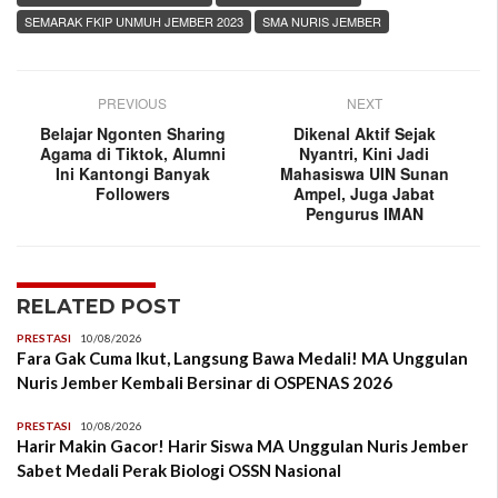
SEMARAK FKIP UNMUH JEMBER 2023
SMA NURIS JEMBER
PREVIOUS
NEXT
Belajar Ngonten Sharing
Dikenal Aktif Sejak
Agama di Tiktok, Alumni
Nyantri, Kini Jadi
Ini Kantongi Banyak
Mahasiswa UIN Sunan
Followers
Ampel, Juga Jabat
Pengurus IMAN
RELATED POST
PRESTASI
10/08/2026
Fara Gak Cuma Ikut, Langsung Bawa Medali! MA Unggulan
Nuris Jember Kembali Bersinar di OSPENAS 2026
PRESTASI
10/08/2026
Harir Makin Gacor! Harir Siswa MA Unggulan Nuris Jember
Sabet Medali Perak Biologi OSSN Nasional