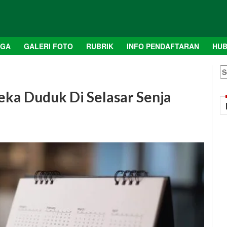
AGA
GALERI FOTO
RUBRIK
INFO PENDAFTARAN
HUB
S
fo
eka Duduk Di Selasar Senja