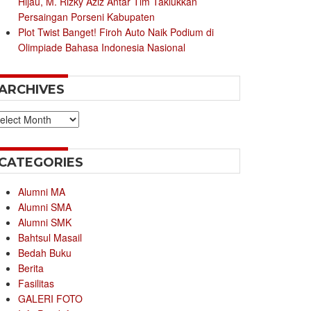
Hijau, M. Rizky Aziz Antar Tim Taklukkan
Persaingan Porseni Kabupaten
Plot Twist Banget! Firoh Auto Naik Podium di
Olimpiade Bahasa Indonesia Nasional
ARCHIVES
chives
CATEGORIES
Alumni MA
Alumni SMA
Alumni SMK
Bahtsul Masail
Bedah Buku
Berita
Fasilitas
GALERI FOTO