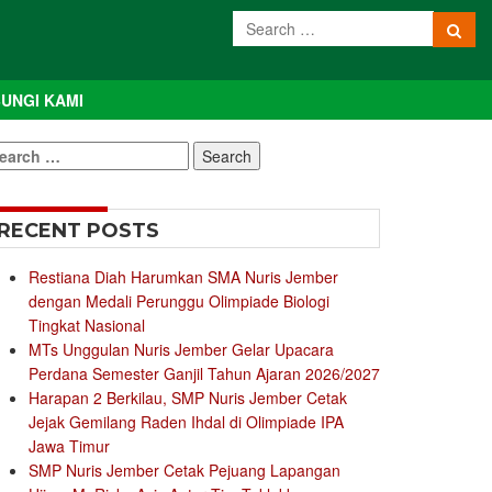
UNGI KAMI
earch
r:
RECENT POSTS
Restiana Diah Harumkan SMA Nuris Jember
dengan Medali Perunggu Olimpiade Biologi
Tingkat Nasional
MTs Unggulan Nuris Jember Gelar Upacara
Perdana Semester Ganjil Tahun Ajaran 2026/2027
Harapan 2 Berkilau, SMP Nuris Jember Cetak
Jejak Gemilang Raden Ihdal di Olimpiade IPA
Jawa Timur
SMP Nuris Jember Cetak Pejuang Lapangan