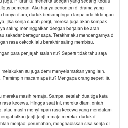
 juga. Pikiranku menerka adegan yang sedang kedua
aligus pemeran. Aku hanya penonton di drama yang
eka hanya diam, duduk bersampingan tanpa ada hidangan
a, jika senja sudah pergi, mereka juga akan kompak
tnya saling meninggalkan dengan berjalan ke arah
tau sekadar bertegur sapa. Terakhir aku mendengarnya di
gan rasa cekcok lalu berakhir saling membisu.
an para penjajah sialan itu? Seperti tidak tahu saja
melakukan itu juga demi menyelamatkan yang lain.
. Pemimpin macam apa itu? Mengapa orang seperti itu
itu mereka masih remaja. Sampai setelah dua tiga kata
rasa kecewa. Hingga saat ini, mereka diam, entah
ng, atau masih menyimpan rasa kecewa yang mendalam.
engabulkan janji-janji remaja mereka: duduk di
bahlah menjadi perumahan, menghabiskan sisa senja di