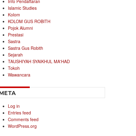
Info Pendaftaran
Islamic Studies
Kolom
KOLOM GUS ROBITH
Pojok Alumni
Prestasi
Sastra
Sastra Gus Robith
Sejarah
TAUSHIYAH SYAIKHUL MA'HAD
Tokoh
Wawancara
META
Log in
Entries feed
Comments feed
WordPress.org