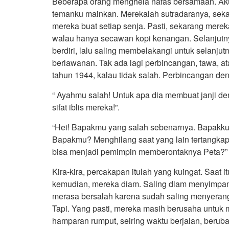
Beberapa orang menghela nafas bersamaan. Aku
temanku mainkan. Merekalah sutradaranya, sek
mereka buat setiap senja. Pasti, sekarang mer
walau hanya secawan kopi kenangan. Selanjutny
berdiri, lalu saling membelakangi untuk selanju
berlawanan. Tak ada lagi perbincangan, tawa, a
tahun 1944, kalau tidak salah. Perbincangan den
“ Ayahmu salah! Untuk apa dia membuat janji deng
sifat iblis mereka!”.
“Hei! Bapakmu yang salah sebenarnya. Bapakku 
Bapakmu? Menghilang saat yang lain tertangkap
bisa menjadi pemimpin memberontaknya Peta?”
Kira-kira, percakapan itulah yang kuingat. Saat 
kemudian, mereka diam. Saling diam menyimpan 
merasa bersalah karena sudah saling menyera
Tapi. Yang pasti, mereka masih berusaha untuk m
hamparan rumput, seiring waktu berjalan, beru