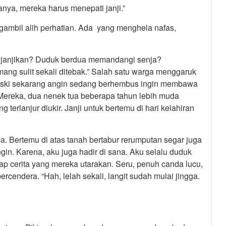
anya, mereka harus menepati janji.”
gambil alih perhatian. Ada yang menghela nafas,
ka janjikan? Duduk berdua memandangi senja?
ng sulit sekali ditebak.” Salah satu warga menggaruk
t meski sekarang angin sedang berhembus ingin membawa
Mereka, dua nenek tua beberapa tahun lebih muda
 terlanjur diukir. Janji untuk bertemu di hari kelahiran
a. Bertemu di atas tanah bertabur rerumputan segar juga
in. Karena, aku juga hadir di sana. Aku selalu duduk
ap cerita yang mereka utarakan. Seru, penuh canda lucu,
rcendera. “Hah, lelah sekali, langit sudah mulai jingga.