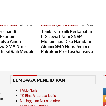
OJOK ALUMNI
29/07/2026
ALUMNI SMA
,
POJOK ALUMNI
29/07/2026
rsinar di
Tembus Teknik Perkapalan
 Ekonomi
ITS Lewat Jalur SNBP,
Sulva Ainun
Muhammad Dika Hamdani
swi SMA Nuris
Alumni SMA Nuris Jember
hasil Raih Medali
Buktikan Prestasi Sainsnya
LEMBAGA PENDIDIKAN
PAUD Nuris
an
TK Bina Anaprasa Nuris
idz
MI Unggulan Nuris Jember
SMP Nuris Jember