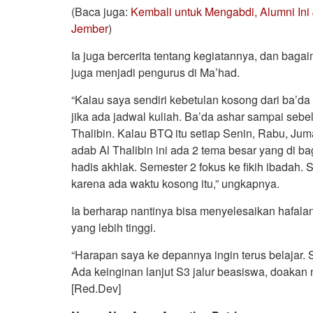
(Baca juga:
Kembali untuk Mengabdi, Alumni Ini
Jember
)
Ia juga bercerita tentang kegiatannya, dan baga
juga menjadi pengurus di Ma’had.
“Kalau saya sendiri kebetulan kosong dari ba’da
jika ada jadwal kuliah. Ba’da ashar sampai seb
Thalibin. Kalau BTQ itu setiap Senin, Rabu, Juma
adab Al Thalibin ini ada 2 tema besar yang di b
hadis akhlak. Semester 2 fokus ke fikih ibadah.
karena ada waktu kosong itu,” ungkapnya.
Ia berharap nantinya bisa menyelesaikan hafala
yang lebih tinggi.
“Harapan saya ke depannya ingin terus belajar.
Ada keinginan lanjut S3 jalur beasiswa, doaka
[Red.Dev]