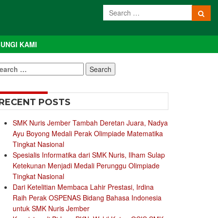
UNGI KAMI
earch
r:
RECENT POSTS
SMK Nuris Jember Tambah Deretan Juara, Nadya
Ayu Boyong Medali Perak Olimpiade Matematika
Tingkat Nasional
Spesialis Informatika dari SMK Nuris, Ilham Sulap
Ketekunan Menjadi Medali Perunggu Olimpiade
Tingkat Nasional
Dari Ketelitian Membaca Lahir Prestasi, Irdina
Raih Perak OSPENAS Bidang Bahasa Indonesia
untuk SMK Nuris Jember