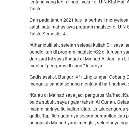
jenjang yang lebih tinggi, yakni di UIN Kiai Ha
Tafsir.
Dan pada tahun 2021 lalu ia berhasil menyelesa
salah satu mahasiswa program magister di UIN 
Tafsir, Semester 4.
“Alhamdulillah, setelah selesai kuliah S1 saya 
pendidikan di program magister/S2 di jurusan 
dan saat ini saya tinggal di Ma’had Al Jami’ah 
menjadi pengurus di sana,” tuturnya.
Gadis asal Jl. Bungur IX/1 Lingkungan Gebang 
mengaku sangat senang menjalani hari-harinya
“Kalau di Ma’had saya jadi pengurus Ma’had. Kal
ba’da subuh, saya ngajar tahsin Al Qur’an. Sela
malam harinya itu kajian kitab. Untuk pengurus s
qarib. Tapi itu ngajarnya secara bergantian tiap
pengasuh Ma’had yang mengisi, selebihnya nggi