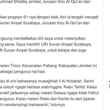
ji Achmad Shiddiq Jember, Jurusan Ilmu Al-Qur’an dan
ikan program S1 nya dengan baik, kini ia tengah menjadi
Sunan Ampel Surabaya, Jurusan Ilmu Al-Qur’an dan
langsung mendaftarkan diri saya untuk melanjutkan
yang sama. Saya memilih UIN Sunan Ampel Surabaya,
UIN Sunan Ampel Surabaya, untuk belajar dan juga
Darwo Timur. Kecamatan Patrang, Kabupaten Jember ini
 sebagai pengurus ma’had.
au di sini bahasanya muwajjihah li Al tholabah. Senin
sa subuh ngajar bahasa arab/inggris. Rabu Tahfid. Kalau
endiri jadwalnya setiap malam Selasa ngajar kitab Fathul
 pengurus. Kalau malam Rabu dan Kamis itu dari jajaran
h mendampingi mahasantri,” tuturnya.