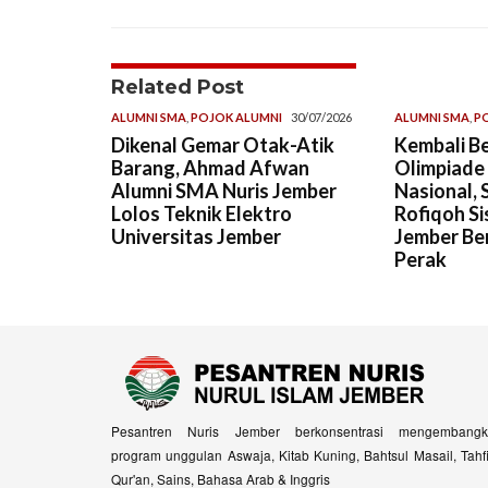
Related Post
ALUMNI SMA
,
POJOK ALUMNI
30/07/2026
ALUMNI SMA
,
P
Dikenal Gemar Otak-Atik
Kembali Be
Barang, Ahmad Afwan
Olimpiade
Alumni SMA Nuris Jember
Nasional, 
Lolos Teknik Elektro
Rofiqoh Si
Universitas Jember
Jember Ber
Perak
Pesantren Nuris Jember berkonsentrasi mengembangk
program unggulan Aswaja, Kitab Kuning, Bahtsul Masail, Tahf
Qur'an, Sains, Bahasa Arab & Inggris