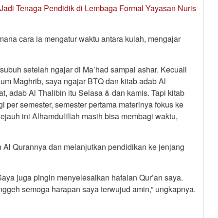
 Jadi Tenaga Pendidik di Lembaga Formal Yayasan Nuris
imana cara ia mengatur waktu antara kuiah, mengajar
 subuh setelah ngajar di Ma’had sampai ashar. Kecuali
elum Maghrib, saya ngajar BTQ dan kitab adab Al
t, adab Al Thalibin itu Selasa & dan kamis. Tapi kitab
agi per semester, semester pertama materinya fokus ke
 Sejauh ini Alhamdulillah masih bisa membagi waktu,
n Al Qurannya dan melanjutkan pendidikan ke jenjang
 Saya juga pingin menyelesaikan hafalan Qur’an saya.
n nggeh semoga harapan saya terwujud amin,” ungkapnya.