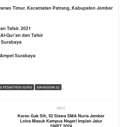
 Darwo Timur. Kecamatan Patrang, Kabupaten Jember
an Tafsir. 2021
l-Qur’an dan Tafsir
l Surabaya
n Ampel Surabaya
,
I PESANTREN NURIS
MAHASISWA S2
NEXT
Keren Gak Sih, 52 Siswa SMA Nuris Jember
Lolos Masuk Kampus Negeri Impian Jalur
SNBT 2024