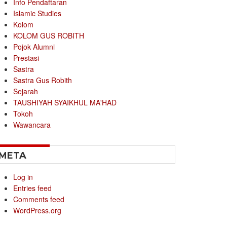
Info Pendaftaran
Islamic Studies
Kolom
KOLOM GUS ROBITH
Pojok Alumni
Prestasi
Sastra
Sastra Gus Robith
Sejarah
TAUSHIYAH SYAIKHUL MA'HAD
Tokoh
Wawancara
META
Log in
Entries feed
Comments feed
WordPress.org