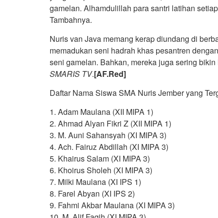
gamelan. Alhamdulillah para santri latihan setia
Tambahnya.
Nuris van Java memang kerap diundang di berb
memadukan seni hadrah khas pesantren dengan
seni gamelan. Bahkan, mereka juga sering bikin 
SMARIS
TV
.
[AF.Red]
Daftar Nama Siswa SMA Nuris Jember yang Ter
1. Adam Maulana (XII MIPA 1)
2. Ahmad Alyan Fikri Z (XII MIPA 1)
3. M. Auni Sahansyah (XI MIPA 3)
4. Ach. Fairuz Abdillah (XI MIPA 3)
5. Khairus Salam (XI MIPA 3)
6. Khoirus Sholeh (XI MIPA 3)
7. Milki Maulana (XI IPS 1)
8. Farel Abyan (XI IPS 2)
9. Fahmi Akbar Maulana (XI MIPA 3)
10. M. Alif Faqih (XI MIPA 3)