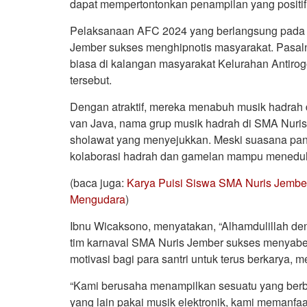
dapat mempertontonkan penampilan yang positif 
Pelaksanaan AFC 2024 yang berlangsung pada 2
Jember sukses menghipnotis masyarakat. Pasal
biasa di kalangan masyarakat Kelurahan Antiro
tersebut.
Dengan atraktif, mereka menabuh musik hadrah 
van Java, nama grup musik hadrah di SMA Nuri
sholawat yang menyejukkan. Meski suasana panas
kolaborasi hadrah dan gamelan mampu menedu
(baca juga:
Karya Puisi Siswa SMA Nuris Jember
Mengudara
)
Ibnu Wicaksono, menyatakan, “Alhamdulillah de
tim karnaval SMA Nuris Jember sukses menyabe
motivasi bagi para santri untuk terus berkarya
“Kami berusaha menampilkan sesuatu yang ber
yang lain pakai musik elektronik, kami memanfaa