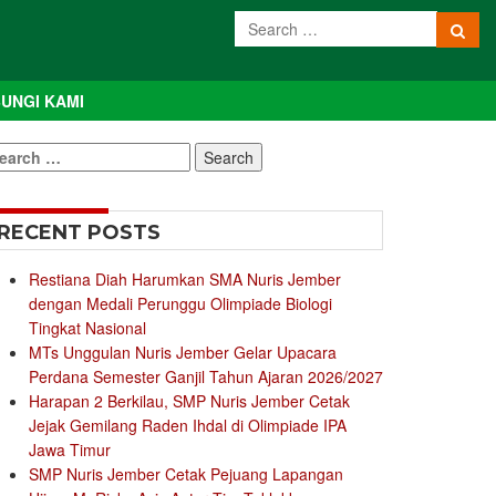
UNGI KAMI
earch
r:
RECENT POSTS
Restiana Diah Harumkan SMA Nuris Jember
dengan Medali Perunggu Olimpiade Biologi
Tingkat Nasional
MTs Unggulan Nuris Jember Gelar Upacara
Perdana Semester Ganjil Tahun Ajaran 2026/2027
Harapan 2 Berkilau, SMP Nuris Jember Cetak
Jejak Gemilang Raden Ihdal di Olimpiade IPA
Jawa Timur
SMP Nuris Jember Cetak Pejuang Lapangan