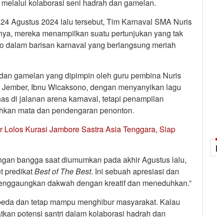
melalui kolaborasi seni hadrah dan gamelan.
4 Agustus 2024 lalu tersebut, Tim Karnaval SMA Nuris
nya, mereka menampilkan suatu pertunjukan yang tak
go dalam barisan karnaval yang berlangsung meriah
dan gamelan yang dipimpin oleh guru pembina Nuris
s Jember, Ibnu Wicaksono, dengan menyanyikan lagu
 di jalanan arena karnaval, tetapi penampilan
hkan mata dan pendengaran penonton.
 Lolos Kurasi Jambore Sastra Asia Tenggara, Siap
ngan bangga saat diumumkan pada akhir Agustus lalu,
t predikat
Best
of
The
Best
. Ini sebuah apresiasi dan
, menggaungkan dakwah dengan kreatif dan meneduhkan.”
beda dan tetap mampu menghibur masyarakat. Kalau
tkan potensi santri dalam kolaborasi hadrah dan