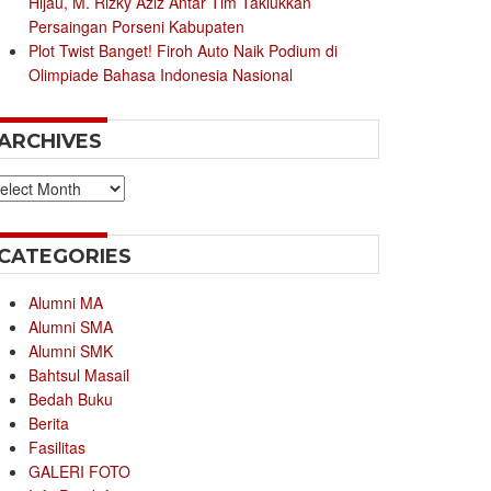
Hijau, M. Rizky Aziz Antar Tim Taklukkan
Persaingan Porseni Kabupaten
Plot Twist Banget! Firoh Auto Naik Podium di
Olimpiade Bahasa Indonesia Nasional
ARCHIVES
chives
CATEGORIES
Alumni MA
Alumni SMA
Alumni SMK
Bahtsul Masail
Bedah Buku
Berita
Fasilitas
GALERI FOTO