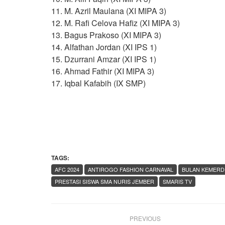
11. M. Azril Maulana (XI MIPA 3)
12. M. Rafi Celova Hafiz (XI MIPA 3)
13. Bagus Prakoso (XI MIPA 3)
14. Alfathan Jordan (XI IPS 1)
15. Dzurrani Amzar (XI IPS 1)
16. Ahmad Fathir (XI MIPA 3)
17. Iqbal Kafabih (IX SMP)
TAGS:
AFC 2024
ANTIROGO FASHION CARNAVAL
BULAN KEMERD
PRESTASI SISWA SMA NURIS JEMBER
SMARIS TV
PREVIOUS