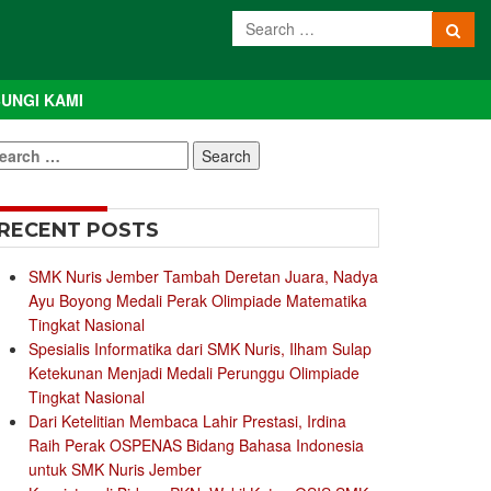
UNGI KAMI
earch
r:
RECENT POSTS
SMK Nuris Jember Tambah Deretan Juara, Nadya
Ayu Boyong Medali Perak Olimpiade Matematika
Tingkat Nasional
Spesialis Informatika dari SMK Nuris, Ilham Sulap
Ketekunan Menjadi Medali Perunggu Olimpiade
Tingkat Nasional
Dari Ketelitian Membaca Lahir Prestasi, Irdina
Raih Perak OSPENAS Bidang Bahasa Indonesia
untuk SMK Nuris Jember