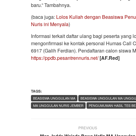
baru.” Tambahnya.
(baca juga:
Lolos Kuliah dengan Beasiswa Penuh
Nuris ini Menyala
)
Informasi terkait daftar ulang bagi peserta yan
mengonfirmasi ke kontak personal Humas Call 
6917 (Galih Ferdian). Pendaftaran calon siswa M
https://ppdb.pesantrennuris.net/
[AF.Red]
TAGS:
BEASISWA UNGGULAN MA
BEASISWA UNGGULAN MA UNGGU
MA UNGGULAN NURIS JEMBER
PENGUMUMAN HASIL TES BE
PREVIOUS
Man Jadda Wajada Bawa Hafiz MA Unggulan