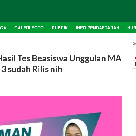
AGA
GALERI FOTO
RUBRIK
INFO PENDAFTARAN
HUB
S
fo
asil Tes Beasiswa Unggulan MA
 sudah Rilis nih