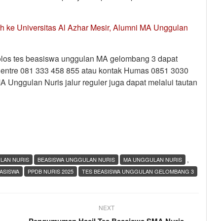
 ke Universitas Al Azhar Mesir, Alumni MA Unggulan
g lolos tes beasiswa unggulan MA gelombang 3 dapat
Centre 081 333 458 855 atau kontak Humas 0851 3030
A Unggulan Nuris jalur reguler juga dapat melalui tautan
,
LAN NURIS
BEASISWA UNGGULAN NURIS
MA UNGGULAN NURIS
ASISWA
PPDB NURIS 2025
TES BEASISWA UNGGULAN GELOMBANG 3
NEXT
Pengumuman Hasil Tes Beasiswa SMA Nuris