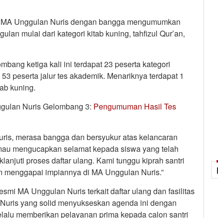
PDB MA Unggulan Nuris dengan bangga mengumumkan
lan mulai dari kategori kitab kuning, tahfizul Qur’an,
bang ketiga kali ini terdapat 23 peserta kategori
an 53 peserta jalur tes akademik. Menariknya terdapat 1
tab kuning.
ggulan Nuris Gelombang 3:
Pengumuman Hasil Tes
ris, merasa bangga dan bersyukur atas kelancaran
 mau mengucapkan selamat kepada siswa yang telah
anjuti proses daftar ulang. Kami tunggu kiprah santri
m menggapai impiannya di MA Unggulan Nuris.”
 resmi MA Unggulan Nuris terkait daftar ulang dan fasilitas
 Nuris yang solid menyukseskan agenda ini dengan
elalu memberikan pelayanan prima kepada calon santri