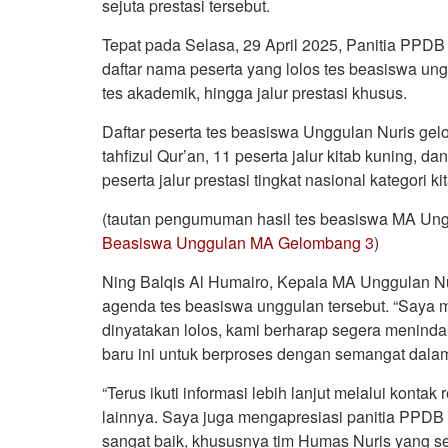
sejuta prestasi tersebut.
Tepat pada Selasa, 29 April 2025, Panitia P
daftar nama peserta yang lolos tes beasiswa unggu
tes akademik, hingga jalur prestasi khusus.
Daftar peserta tes beasiswa Unggulan Nuris gelom
tahfizul Qur’an, 11 peserta jalur kitab kuning, d
peserta jalur prestasi tingkat nasional kategori ki
(tautan pengumuman hasil tes beasiswa MA Un
Beasiswa Unggulan MA Gelombang 3
)
Ning Balqis Al Humairo, Kepala MA Unggulan Nu
agenda tes beasiswa unggulan tersebut. “Saya
dinyatakan lolos, kami berharap segera menindakl
baru ini untuk berproses dengan semangat dala
“Terus ikuti informasi lebih lanjut melalui kontak
lainnya. Saya juga mengapresiasi panitia PPDB
sangat baik, khususnya tim Humas Nuris yang s