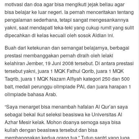
motivasi dan doa agar bisa mengikuti jejak beliau agar
bisa belajar ke luar negeri. Ia pernah menceritakan tentang
pengalaman sederhana, tetapi sangat mengesankannya
yakni, saat mendapati teka-teki yang cukup rumit yang sulit
dipecahkan di kelas kecuali oleh sosok Aldian ini.
Buah dari ketekunan dan semangat belajarnya, berbagai
prestasi membanggakan pernah diraih oleh lelaki
kelahiran Jember, 19 Juni 2008 tersebut. Di antara prestasi
tersebut yakni, juara 1 MQK Fathul Qorib, juara 1 MQK
Taqrib, juara 1 MQK Nazam Alfiyah kategori 250 dan 500
bait, medali perunggu olimpiade PAI, dan juara harapan 1
olimpiade bahasa Arab.
“Saya menarget bisa menambah hafalan Al Qur’an saya
sebagai bekal ikut seleksi beasiswa ke Universitas Al
Azhar Mesir kelak. Mohon doanya semoga saya bisa
kuliah dengan beasiswa tersebut dan bisa
membanggakan kedua orang tua.” Tutup santri yang juga