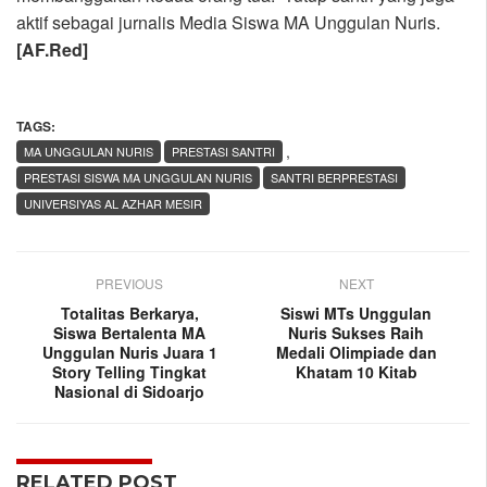
aktif sebagai jurnalis Media Siswa MA Unggulan Nuris.
[AF.Red]
TAGS:
,
MA UNGGULAN NURIS
PRESTASI SANTRI
PRESTASI SISWA MA UNGGULAN NURIS
SANTRI BERPRESTASI
UNIVERSIYAS AL AZHAR MESIR
PREVIOUS
NEXT
Totalitas Berkarya,
Siswi MTs Unggulan
Siswa Bertalenta MA
Nuris Sukses Raih
Unggulan Nuris Juara 1
Medali Olimpiade dan
Story Telling Tingkat
Khatam 10 Kitab
Nasional di Sidoarjo
RELATED POST