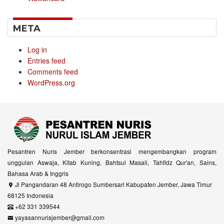
META
Log in
Entries feed
Comments feed
WordPress.org
Pesantren Nuris Jember berkonsentrasi mengembangkan program
unggulan Aswaja, Kitab Kuning, Bahtsul Masail, Tahfidz Qur'an, Sains,
Bahasa Arab & Inggris
Jl Pangandaran 48 Antirogo Sumbersari Kabupaten Jember, Jawa Timur
68125 Indonesia
+62 331 339544
yayasannurisjember@gmail.com