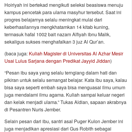
Hoiriyah ini bertekad mengikuti seleksi beasiswa menuju
kampus pencetak para ulama masyhur tersebut. Saat ini
progres belajarnya selalu meningkat mulai dari
keberhasilannya mengkhatamkan 14 kitab kuning,
termasuk hafal 1002 bait nazam Alfiyah ibnu Malik,
sekaligus sukses menghafalkan 3 juz Al Qur’an.
(baca juga:
Kuliah Magister di Universitas Al Azhar Mesir
Usai Lulus Sarjana dengan Predikat Jayyid Jiddan
)
“Pesan ibu saya yang selalu terngiang dalam hati dan
pikiran untuk selalu semangat belajar. Kata ibu saya, kalau
bisa saya seperti embah saya bisa menguasai ilmu umum
juga mendalami ilmu agama. Kuliah sampai keluar negeri
dan kelak menjadi ulama.” Tukas Aldian, sapaan akrabnya
di Pesantren Nuris Jember.
Selain pesan dari ibu, santri asal Puger Kulon Jember ini
juga menjadikan apresiasi dari Gus Robith sebagai