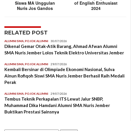
Siswa MA Unggulan
of English Enthusiast
Nuris Jos Gandos
2024
RELATED POST
ALUMNI SMA
,
POJOK ALUMNI
30/07/2026
Dikenal Gemar Otak-Atik Barang, Ahmad Afwan Alumni
SMA Nuris Jember Lolos Teknik Elektro Universitas Jember
ALUMNI SMA
,
POJOK ALUMNI
29/07/2026
Kembali Bersinar di Olimpiade Ekonomi Nasional, Sulva
Ainun Rofiqoh Siswi SMA Nuris Jember Berhasil Raih Medali
Perak
ALUMNI SMA
,
POJOK ALUMNI
29/07/2026
Tembus Teknik Perkapalan ITS Lewat Jalur SNBP,
Muhammad Dika Hamdani Alumni SMA Nuris Jember
Buktikan Prestasi Sainsnya