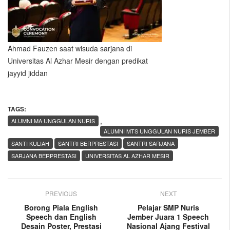
Ahmad Fauzen saat wisuda sarjana di
Universitas Al Azhar Mesir dengan predikat
jayyid jiddan
TAGS:
,
ALUMNI MA UNGGULAN NURIS
ALUMNI MTS UNGGULAN NURIS JEMBER
SANTI KULIAH
SANTRI BERPRESTASI
SANTRI SARJANA
SARJANA BERPRESTASI
UNIVERSITAS AL AZHAR MESIR
PREVIOUS
NEXT
Borong Piala English
Pelajar SMP Nuris
Speech dan English
Jember Juara 1 Speech
Desain Poster, Prestasi
Nasional Ajang Festival