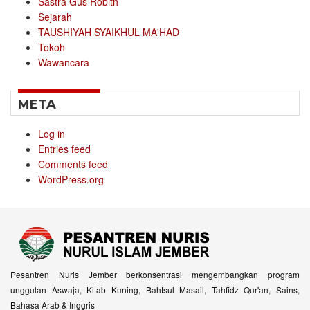
Sastra Gus Robith
Sejarah
TAUSHIYAH SYAIKHUL MA'HAD
Tokoh
Wawancara
META
Log in
Entries feed
Comments feed
WordPress.org
Pesantren Nuris Jember berkonsentrasi mengembangkan program
unggulan Aswaja, Kitab Kuning, Bahtsul Masail, Tahfidz Qur'an, Sains,
Bahasa Arab & Inggris