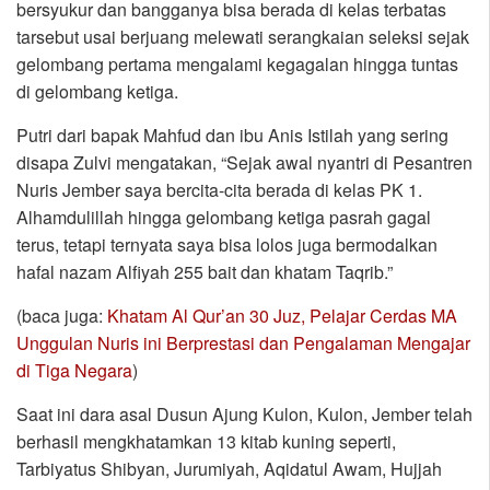
bersyukur dan bangganya bisa berada di kelas terbatas
tarsebut usai berjuang melewati serangkaian seleksi sejak
gelombang pertama mengalami kegagalan hingga tuntas
di gelombang ketiga.
Putri dari bapak Mahfud dan ibu Anis Istilah yang sering
disapa Zulvi mengatakan, “Sejak awal nyantri di Pesantren
Nuris Jember saya bercita-cita berada di kelas PK 1.
Alhamdulillah hingga gelombang ketiga pasrah gagal
terus, tetapi ternyata saya bisa lolos juga bermodalkan
hafal nazam Alfiyah 255 bait dan khatam Taqrib.”
(baca juga:
Khatam Al Qur’an 30 Juz, Pelajar Cerdas MA
Unggulan Nuris ini Berprestasi dan Pengalaman Mengajar
di Tiga Negara
)
Saat ini dara asal Dusun Ajung Kulon, Kulon, Jember telah
berhasil mengkhatamkan 13 kitab kuning seperti,
Tarbiyatus Shibyan, Jurumiyah, Aqidatul Awam, Hujjah