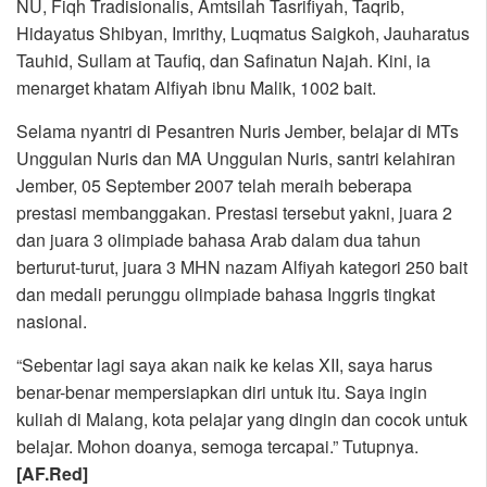
NU, Fiqh Tradisionalis, Amtsilah Tasrifiyah, Taqrib,
Hidayatus Shibyan, Imrithy, Luqmatus Saigkoh, Jauharatus
Tauhid, Sullam at Taufiq, dan Safinatun Najah. Kini, ia
menarget khatam Alfiyah ibnu Malik, 1002 bait.
Selama nyantri di Pesantren Nuris Jember, belajar di MTs
Unggulan Nuris dan MA Unggulan Nuris, santri kelahiran
Jember, 05 September 2007 telah meraih beberapa
prestasi membanggakan. Prestasi tersebut yakni, juara 2
dan juara 3 olimpiade bahasa Arab dalam dua tahun
berturut-turut, juara 3 MHN nazam Alfiyah kategori 250 bait
dan medali perunggu olimpiade bahasa Inggris tingkat
nasional.
“Sebentar lagi saya akan naik ke kelas XII, saya harus
benar-benar mempersiapkan diri untuk itu. Saya ingin
kuliah di Malang, kota pelajar yang dingin dan cocok untuk
belajar. Mohon doanya, semoga tercapai.” Tutupnya.
[AF.Red]