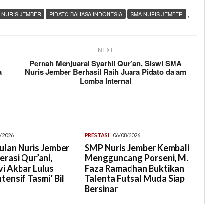
,
 NURIS JEMBER
PIDATO BAHASA INDONESIA
SMA NURIS JEMBER
NEXT
Pernah Menjuarai Syarhil Qur’an, Siswi SMA
a
Nuris Jember Berhasil Raih Juara Pidato dalam
Lomba Internal
/2026
PRESTASI
06/08/2026
lan Nuris Jember
SMP Nuris Jember Kembali
rasi Qur’ani,
Mengguncang Porseni, M.
i Akbar Lulus
Faza Ramadhan Buktikan
tensif Tasmi’ Bil
Talenta Futsal Muda Siap
Bersinar