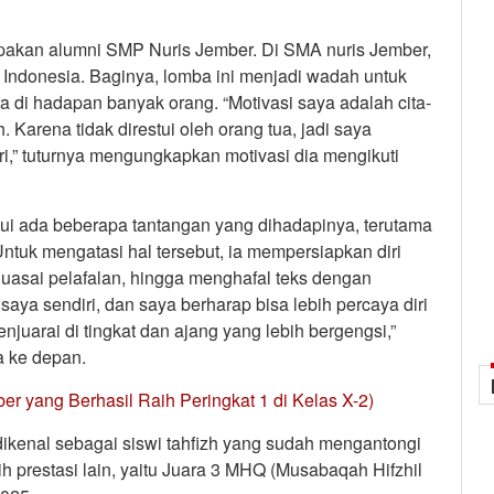
upakan alumni SMP Nuris Jember. Di SMA nuris Jember,
 Indonesia. Baginya, lomba ini menjadi wadah untuk
di hadapan banyak orang. “Motivasi saya adalah cita-
Karena tidak direstui oleh orang tua, jadi saya
i,” tuturnya mengungkapkan motivasi dia mengikuti
ui ada beberapa tantangan yang dihadapinya, terutama
Untuk mengatasi hal tersebut, ia mempersiapkan diri
uasai pelafalan, hingga menghafal teks dengan
a sendiri, dan saya berharap bisa lebih percaya diri
njuarai di tingkat dan ajang yang lebih bergengsi,”
 ke depan.
er yang Berhasil Raih Peringkat 1 di Kelas X-2)
 dikenal sebagai siswi tahfizh yang sudah mengantongi
ih prestasi lain, yaitu Juara 3 MHQ (Musabaqah Hifzhil