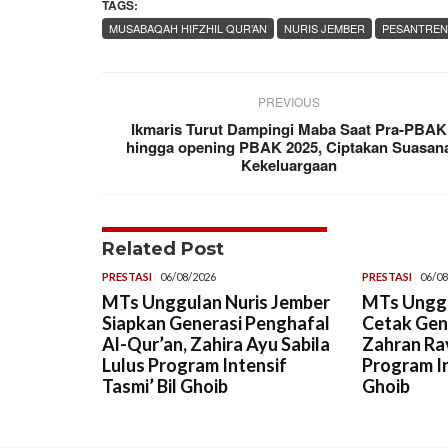
TAGS:
MUSABAQAH HIFZHIL QUR’AN
NURIS JEMBER
PESANTREN
PREVIOUS
Ikmaris Turut Dampingi Maba Saat Pra-PBAK
hingga opening PBAK 2025, Ciptakan Suasan
Kekeluargaan
Related Post
PRESTASI
06/08/2026
PRESTASI
06/08
MTs Unggulan Nuris Jember
MTs Unggu
Siapkan Generasi Penghafal
Cetak Gene
Al-Qur’an, Zahira Ayu Sabila
Zahran Rav
Lulus Program Intensif
Program In
Tasmi’ Bil Ghoib
Ghoib