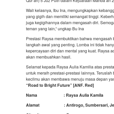
Qur’an) 5 Juz Putri dalam Kejuaraan Manba’an 
Wali kelasnya, Ibu Ina, mengungkapkan kebang
yang gigih dan memiliki semangat tinggi. Keberh
juga kegigihannya dalam mengasah diri. Semoga p
teman yang lain,” ungkap Bu Ina
Prestasi Raysa membuktikan bahwa mengasah b
langkah awal yang penting. Lomba ini tidak ha
kepercayaan diri dan mental yang kuat. Raysa a
akan membuahkan hasil.
Selamat kepada Raysa Aulia Kamilia atas prest
untuk meraih prestasi-prestasi lainnya. Teruslah
kecilmu akan membawa menuju masa depan yan
“Road to Bright Future” [ANF. Red]
Nama : Raysa Aulia Kamila
Alamat : Antirogo, Sumbersari, Je