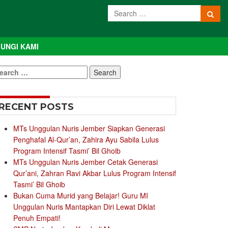
UNGI KAMI
earch
r:
RECENT POSTS
MTs Unggulan Nuris Jember Siapkan Generasi
Penghafal Al-Qur’an, Zahira Ayu Sabila Lulus
Program Intensif Tasmi’ Bil Ghoib
MTs Unggulan Nuris Jember Cetak Generasi
Qur’ani, Zahran Ravi Akbar Lulus Program Intensif
Tasmi’ Bil Ghoib
Bukan Cuma Murid yang Belajar! Guru MI
Unggulan Nuris Mantapkan Diri Lewat Diklat
Penuh Empati!