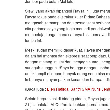
Jember pada bulan Mei lalu.
Siswi yang akrab dipanggil Raysa ini, juga mer
Raysa fokus pada ekstrakurikuler Pidato Bahasa
mengasah kemampuan dan mental saat berbicara 
cita pertama saya yang ingin menjadi pendakwah. 
mempelajari bagaimana caranya bisa percaya dir
lomba ini.
Meski sudah memiliki dasar kuat, Raysa mengak
dalam hal intonasi dan ekspresi saat berpidato. 
dengan matang, mulai dari menjaga suara, meng
sungguh-sungguh. “Saya bangga dengan usaha say
untuk tampil di depan banyak orang serta bisa me
imbuhnya menyampaikan kesan dan harapan dia
(Baca juga :
Elen Hafilda, Santri SMA Nuris Jemb
Selain berprestasi di bidang pidato, Raysa juga
21 juz hafalan Al-Qur’an. Ia bahkan pernah mera