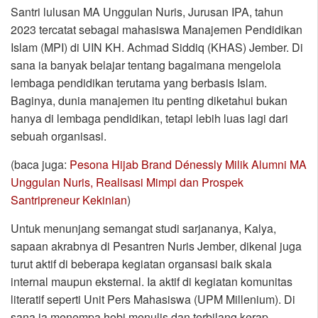
Santri lulusan MA Unggulan Nuris, Jurusan IPA, tahun
2023 tercatat sebagai mahasiswa Manajemen Pendidikan
Islam (MPI) di UIN KH. Achmad Siddiq (KHAS) Jember. Di
sana ia banyak belajar tentang bagaimana mengelola
lembaga pendidikan terutama yang berbasis Islam.
Baginya, dunia manajemen itu penting diketahui bukan
hanya di lembaga pendidikan, tetapi lebih luas lagi dari
sebuah organisasi.
(baca juga:
Pesona Hijab Brand Dénessly Milik Alumni MA
Unggulan Nuris, Realisasi Mimpi dan Prospek
Santripreneur Kekinian
)
Untuk menunjang semangat studi sarjananya, Kalya,
sapaan akrabnya di Pesantren Nuris Jember, dikenal juga
turut aktif di beberapa kegiatan organsasi baik skala
internal maupun eksternal. Ia aktif di kegiatan komunitas
literatif seperti Unit Pers Mahasiswa (UPM Millenium). Di
sana ia menempa hobi menulis dan terbilang kerap