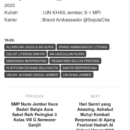
2023
Kuliah : UIN KHAS Jember, S-1 MPI
Karier : Brand Ambassador @SejutaCita
TAGS:
,
ALUMNI MA UNGGULAN NURIS
BRAND AMBASSADOR LITERASI
GELIAT LITERASI SANTRI
MA UNGGULAN NURIS
MADRASAH BERPRESTASI
PESANTREN SEJUTA PRESTASI
PLATFORM EDUKASI SEJUTACITA
SANTRI BERPRESTASI
UIN KH. ACHMAD SIDDIQ JEMBER
UIN KHAS JEMBER
PREVIOUS
NEXT
SMP Nuris Jember Kece
Hari Santri yang
Badai! Balqis Aura
Amazing, Ashabul
Sabel Raih Peringkat 3
Muhyi Kembali
Kelas VIII G Semester
Berprestasi di Ajang
Ganjil!
Festival Hadrah Al