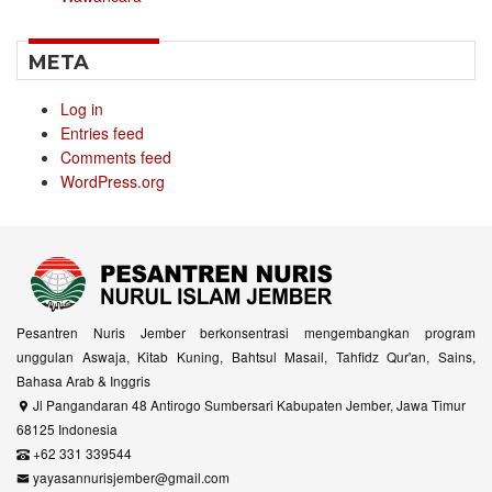
META
Log in
Entries feed
Comments feed
WordPress.org
Pesantren Nuris Jember berkonsentrasi mengembangkan program
unggulan Aswaja, Kitab Kuning, Bahtsul Masail, Tahfidz Qur'an, Sains,
Bahasa Arab & Inggris
Jl Pangandaran 48 Antirogo Sumbersari Kabupaten Jember, Jawa Timur
68125 Indonesia
+62 331 339544
yayasannurisjember@gmail.com