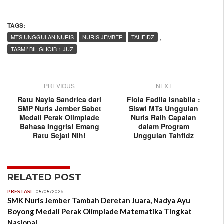
TAGS:
,
MTS UNGGULAN NURIS
NURIS JEMBER
TAHFIDZ
TASMI’ BIL GHOIB 1 JUZ
PREVIOUS
NEXT
Ratu Nayla Sandrica dari
Fiola Fadila Isnabila :
SMP Nuris Jember Sabet
Siswi MTs Unggulan
Medali Perak Olimpiade
Nuris Raih Capaian
Bahasa Inggris! Emang
dalam Program
Ratu Sejati Nih!
Unggulan Tahfidz
RELATED POST
PRESTASI
08/08/2026
SMK Nuris Jember Tambah Deretan Juara, Nadya Ayu
Boyong Medali Perak Olimpiade Matematika Tingkat
Nasional