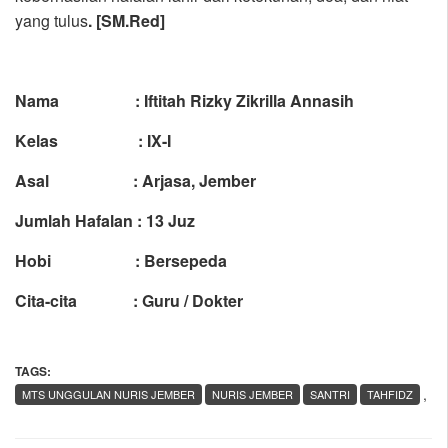
yang tulus
. [SM.Red]
Nama : Iftitah Rizky Zikrilla Annasih
Kelas : IX-I
Asal : Arjasa, Jember
Jumlah Hafalan : 13 Juz
Hobi : Bersepeda
Cita-cita : Guru / Dokter
TAGS:
,
MTS UNGGULAN NURIS JEMBER
NURIS JEMBER
SANTRI
TAHFIDZ