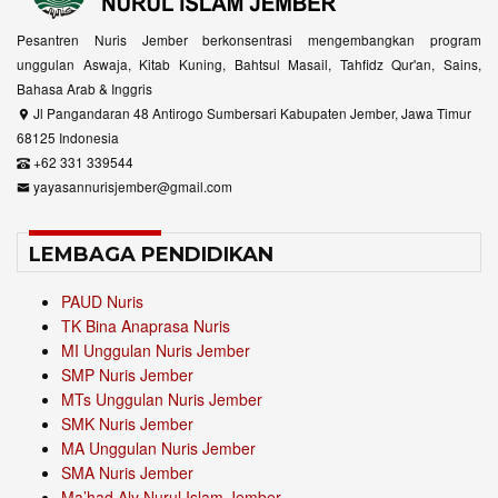
Pesantren Nuris Jember berkonsentrasi mengembangkan program
unggulan Aswaja, Kitab Kuning, Bahtsul Masail, Tahfidz Qur'an, Sains,
Bahasa Arab & Inggris
Jl Pangandaran 48 Antirogo Sumbersari Kabupaten Jember, Jawa Timur
68125 Indonesia
+62 331 339544
yayasannurisjember@gmail.com
LEMBAGA PENDIDIKAN
PAUD Nuris
TK Bina Anaprasa Nuris
MI Unggulan Nuris Jember
SMP Nuris Jember
MTs Unggulan Nuris Jember
SMK Nuris Jember
MA Unggulan Nuris Jember
SMA Nuris Jember
Ma’had Aly Nurul Islam Jember