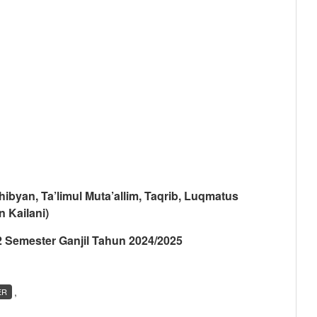
an, Ta’limul Muta’allim, Taqrib, Luqmatus
 Kailani)
S 2 Semester Ganjil Tahun 2024/2025
,
ER