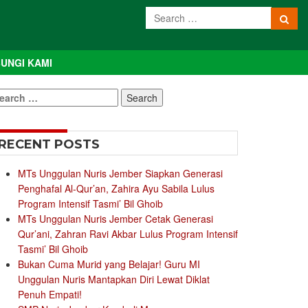
UNGI KAMI
earch
r:
RECENT POSTS
MTs Unggulan Nuris Jember Siapkan Generasi
Penghafal Al-Qur’an, Zahira Ayu Sabila Lulus
Program Intensif Tasmi’ Bil Ghoib
MTs Unggulan Nuris Jember Cetak Generasi
Qur’ani, Zahran Ravi Akbar Lulus Program Intensif
Tasmi’ Bil Ghoib
Bukan Cuma Murid yang Belajar! Guru MI
Unggulan Nuris Mantapkan Diri Lewat Diklat
Penuh Empati!