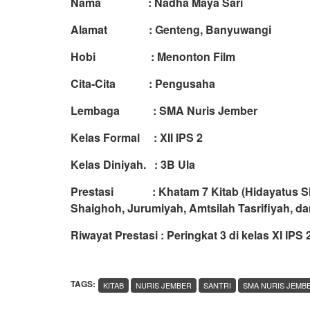
Nama : Nadha Maya Sari
Alamat : Genteng, Banyuwangi
Hobi : Menonton Film
Cita-Cita : Pengusaha
Lembaga : SMA Nuris Jember
Kelas Formal : XII IPS 2
Kelas Diniyah. : 3B Ula
Prestasi : Khatam 7 Kitab (Hidayatus Shiby
Shaighoh, Jurumiyah, Amtsilah Tasrifiyah, dan
Riwayat Prestasi : Peringkat 3 di kelas XI IP
TAGS:
KITAB
NURIS JEMBER
SANTRI
SMA NURIS JEMB