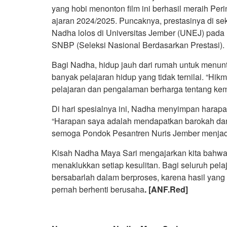
yang hobi menonton film ini berhasil meraih Peri
ajaran 2024/2025. Puncaknya, prestasinya di se
Nadha lolos di Universitas Jember (UNEJ) pada
SNBP (Seleksi Nasional Berdasarkan Prestasi).
Bagi Nadha, hidup jauh dari rumah untuk menunt
banyak pelajaran hidup yang tidak ternilai. “
pelajaran dan pengalaman berharga tentang kem
Di hari spesialnya ini, Nadha menyimpan harapa
“Harapan saya adalah mendapatkan barokah dan m
semoga Pondok Pesantren Nuris Jember menjadi l
Kisah Nadha Maya Sari mengajarkan kita bahwa 
menaklukkan setiap kesulitan. Bagi seluruh pelaja
bersabarlah dalam berproses, karena hasil yang
pernah berhenti berusaha
. [ANF.Red]