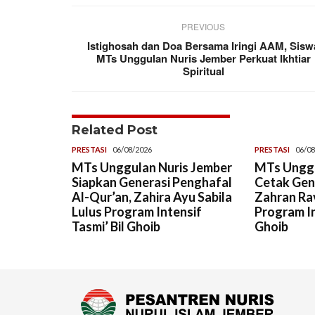
PREVIOUS
Istighosah dan Doa Bersama Iringi AAM, Sisw
MTs Unggulan Nuris Jember Perkuat Ikhtiar
Spiritual
Related Post
PRESTASI
06/08/2026
PRESTASI
06/08
MTs Unggulan Nuris Jember
MTs Unggu
Siapkan Generasi Penghafal
Cetak Gene
Al-Qur’an, Zahira Ayu Sabila
Zahran Rav
Lulus Program Intensif
Program In
Tasmi’ Bil Ghoib
Ghoib