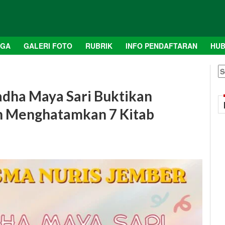
AGA
GALERI FOTO
RUBRIK
INFO PENDAFTARAN
HUB
S
fo
adha Maya Sari Buktikan
an Menghatamkan 7 Kitab