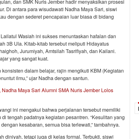
gulan, dan SMK Nuris Jember hadir menyaksikan prosesi
nur. Di antara para wisudawati Nadha Maya Sari, siswi
au dengan sederet pencapaian luar biasa di bidang
 Lailatul Wasiah ini sukses menuntaskan hafalan dan
 3B Ula. Kitab-kitab tersebut meliputi Hidayatus
haighoh, Jurumiyah, Amtsilah Tasrifiyah, dan Kailani.
lajar yang sangat kuat.
konsisten dalam belajar, rajin mengikuti KBM (Kegiatan
enuntut ilmu,” ujar Nadha dengan santun.
r, Nadha Maya Sari Alumni SMA Nuris Jember Lolos
wangi ini mengakui bahwa perjalanan tersebut memiliki
di tengah padatnya kegiatan pesantren. “Kesulitan yang
 dengan kesabaran, semua bisa terlewati,” tambahnya.
diniyah, tetapi juga di kelas formal. Terbukti, siswi