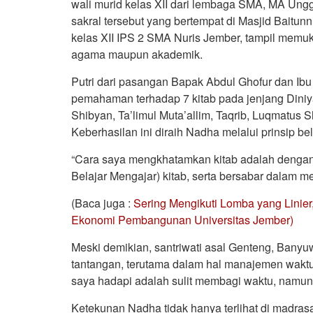
wali murid kelas XII dari lembaga SMA, MA Ung
sakral tersebut yang bertempat di Masjid Baitun
kelas XII IPS 2 SMA Nuris Jember, tampil memuk
agama maupun akademik.
Putri dari pasangan Bapak Abdul Ghofur dan Ibu
pemahaman terhadap 7 kitab pada jenjang Diniyah
Shibyan, Ta’limul Muta’allim, Taqrib, Luqmatus S
Keberhasilan ini diraih Nadha melalui prinsip be
“Cara saya mengkhatamkan kitab adalah dengan 
Belajar Mengajar) kitab, serta bersabar dalam m
(Baca juga :
Sering Mengikuti Lomba yang Linie
Ekonomi Pembangunan Universitas Jember)
Meski demikian, santriwati asal Genteng, Banyu
tantangan, terutama dalam hal manajemen waktu 
saya hadapi adalah sulit membagi waktu, namun
Ketekunan Nadha tidak hanya terlihat di madrasah 