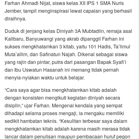
Farhan Ahmadi Nijat, siswa kelas XII IPS 1 SMA Nuris
Jember, tampil menginspirasi lewat capaian yang berhasil
diraihnya.
Duduk di jenjang kelas Diniyah 3A Mubtadiin, remaja asal
Kalibaru, Banyuwangi yang akrab dipanggil Farhan ini
sukses mengkhatamkan 3 kitab, yaitu 101 Hadis, Ta’limul
Muta’allim, dan Safinatun Najah. Dikenal sebagai siswa
yang rajin dan pintar, putra dari pasangan Bapak Syafi’i
dan Ibu Uswatun Hasanah ini memang tidak pernah
menyia-nyiakan waktu untuk belajar.
“Cara saya agar bisa mengkhatamkan kitab adalah
dengan konsisten mengikuti kegiatan diniyah secara
disiplin,” ujar Farhan. Mengenai kendala yang sempat
dihadapi selama proses mengaji, ia mengaku memiliki
sedikit hambatan teknis. “Kesulitan terbesar saya dalam
mengkhatamkan kitab adalah karena masih merasa tidak
lancar dalam penulisan maupun pembacaan huruf pegon