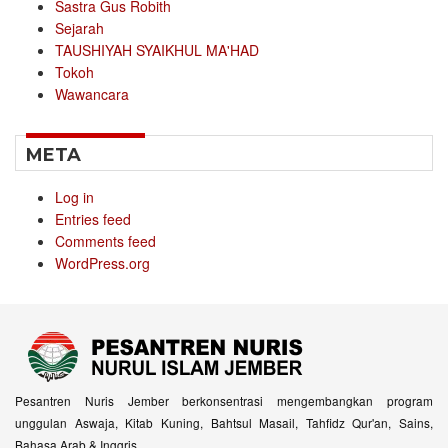
Sastra Gus Robith
Sejarah
TAUSHIYAH SYAIKHUL MA'HAD
Tokoh
Wawancara
META
Log in
Entries feed
Comments feed
WordPress.org
Pesantren Nuris Jember berkonsentrasi mengembangkan program
unggulan Aswaja, Kitab Kuning, Bahtsul Masail, Tahfidz Qur'an, Sains,
Bahasa Arab & Inggris