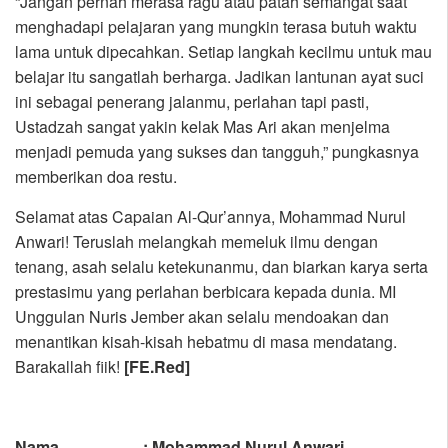
“Jangan pernah merasa ragu atau patah semangat saat
menghadapi pelajaran yang mungkin terasa butuh waktu
lama untuk dipecahkan. Setiap langkah kecilmu untuk mau
belajar itu sangatlah berharga. Jadikan lantunan ayat suci
ini sebagai penerang jalanmu, perlahan tapi pasti,
Ustadzah sangat yakin kelak Mas Ari akan menjelma
menjadi pemuda yang sukses dan tangguh,” pungkasnya
memberikan doa restu.
Selamat atas Capaian Al-Qur’annya, Mohammad Nurul
Anwari! Teruslah melangkah memeluk ilmu dengan
tenang, asah selalu ketekunanmu, dan biarkan karya serta
prestasimu yang perlahan berbicara kepada dunia. MI
Unggulan Nuris Jember akan selalu mendoakan dan
menantikan kisah-kisah hebatmu di masa mendatang.
Barakallah fiik!
[FE.Red]
Nama : Mohammad Nurul Anwari