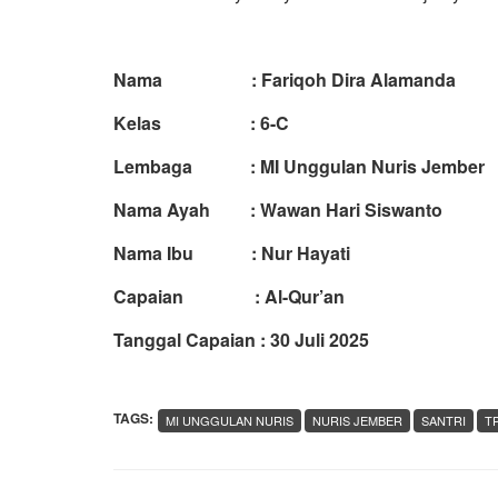
Nama : Fariqoh Dira Alamanda
Kelas : 6-C
Lembaga : MI Unggulan Nuris Jember
Nama Ayah : Wawan Hari Siswanto
Nama Ibu : Nur Hayati
Capaian : Al-Qur’an
Tanggal Capaian : 30 Juli 2025
TAGS:
MI UNGGULAN NURIS
NURIS JEMBER
SANTRI
T