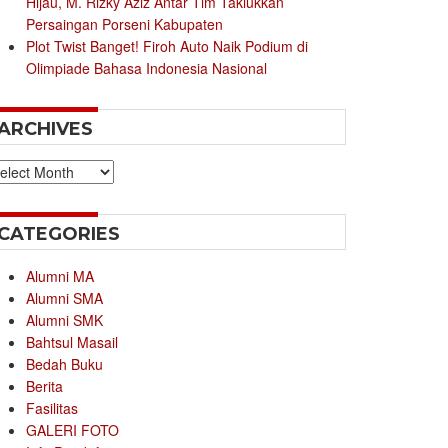
Hijau, M. Rizky Aziz Antar Tim Taklukkan
Persaingan Porseni Kabupaten
Plot Twist Banget! Firoh Auto Naik Podium di
Olimpiade Bahasa Indonesia Nasional
ARCHIVES
chives
CATEGORIES
Alumni MA
Alumni SMA
Alumni SMK
Bahtsul Masail
Bedah Buku
Berita
Fasilitas
GALERI FOTO