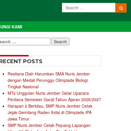
UNGI KAMI
earch
r:
RECENT POSTS
Restiana Diah Harumkan SMA Nuris Jember
dengan Medali Perunggu Olimpiade Biologi
Tingkat Nasional
MTs Unggulan Nuris Jember Gelar Upacara
Perdana Semester Ganjil Tahun Ajaran 2026/2027
Harapan 2 Berkilau, SMP Nuris Jember Cetak
Jejak Gemilang Raden Ihdal di Olimpiade IPA
Jawa Timur
SMP Nuris Jember Cetak Pejuang Lapangan