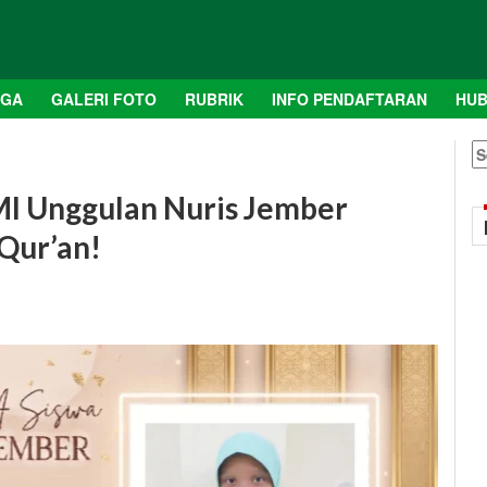
AGA
GALERI FOTO
RUBRIK
INFO PENDAFTARAN
HUB
S
fo
i MI Unggulan Nuris Jember
Qur’an!