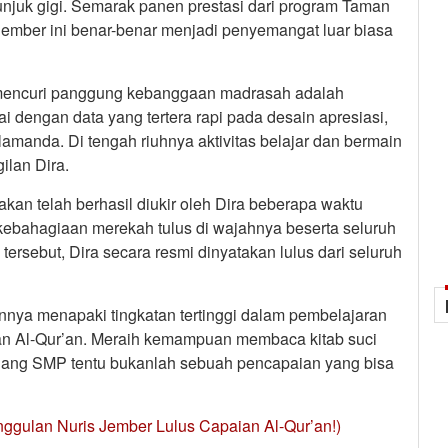
unjuk gigi. Semarak panen prestasi dari program Taman
Jember ini benar-benar menjadi penyemangat luar biasa
es mencuri panggung kebanggaan madrasah adalah
 dengan data yang tertera rapi pada desain apresiasi,
Alamanda. Di tengah riuhnya aktivitas belajar dan bermain
ilan Dira.
an telah berhasil diukir oleh Dira beberapa waktu
 kebahagiaan merekah tulus di wajahnya beserta seluruh
ersebut, Dira secara resmi dinyatakan lulus dari seluruh
nnya menapaki tingkatan tertinggi dalam pembelajaran
n Al-Qur’an. Meraih kemampuan membaca kitab suci
enjang SMP tentu bukanlah sebuah pencapaian yang bisa
nggulan Nuris Jember Lulus Capaian Al-Qur’an!)