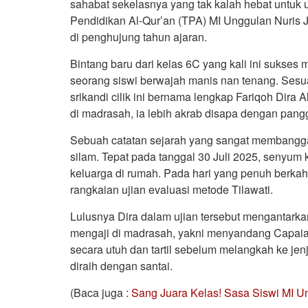
sahabat sekelasnya yang tak kalah hebat untuk 
Pendidikan Al-Qur’an (TPA) MI Unggulan Nuris 
di penghujung tahun ajaran.
Bintang baru dari kelas 6C yang kali ini suks
seorang siswi berwajah manis nan tenang. Sesuai
srikandi cilik ini bernama lengkap Fariqoh Dira 
di madrasah, ia lebih akrab disapa dengan pangg
Sebuah catatan sejarah yang sangat membanggak
silam. Tepat pada tanggal 30 Juli 2025, senyum
keluarga di rumah. Pada hari yang penuh berkah t
rangkaian ujian evaluasi metode Tilawati.
Lulusnya Dira dalam ujian tersebut mengantarka
mengaji di madrasah, yakni menyandang Capaia
secara utuh dan tartil sebelum melangkah ke j
diraih dengan santai.
(Baca juga :
Sang Juara Kelas! Sasa Siswi MI U