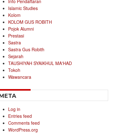
Info Pendaftaran
Islamic Studies
Kolom
KOLOM GUS ROBITH
Pojok Alumni
Prestasi
Sastra
Sastra Gus Robith
Sejarah
TAUSHIYAH SYAIKHUL MA'HAD
Tokoh
Wawancara
META
Log in
Entries feed
Comments feed
WordPress.org