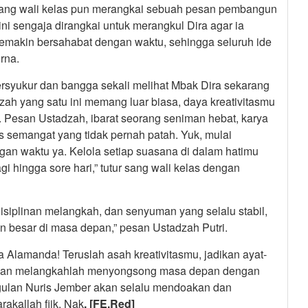
 sang wali kelas pun merangkai sebuah pesan pembangun
ni sengaja dirangkai untuk merangkul Dira agar ia
makin bersahabat dengan waktu, sehingga seluruh ide
rna.
ersyukur dan bangga sekali melihat Mbak Dira sekarang
h yang satu ini memang luar biasa, daya kreativitasmu
. Pesan Ustadzah, ibarat seorang seniman hebat, karya
s semangat yang tidak pernah patah. Yuk, mulai
ngan waktu ya. Kelola setiap suasana di dalam hatimu
gi hingga sore hari,” tutur sang wali kelas dengan
isiplinan melangkah, dan senyuman yang selalu stabil,
 besar di masa depan,” pesan Ustadzah Putri.
 Alamanda! Teruslah asah kreativitasmu, jadikan ayat-
u, dan melangkahlah menyongsong masa depan dengan
gulan Nuris Jember akan selalu mendoakan dan
akallah fiik, Nak
. [FE.Red]