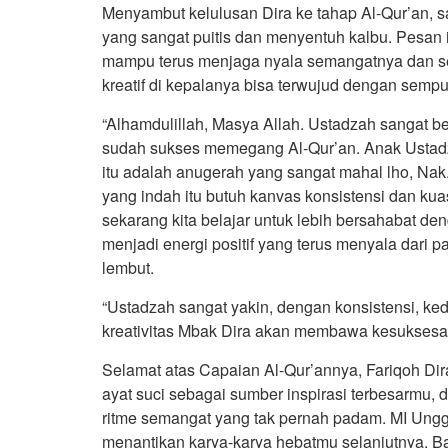
Menyambut kelulusan Dira ke tahap Al-Qur’an,
yang sangat puitis dan menyentuh kalbu. Pesan i
mampu terus menjaga nyala semangatnya dan se
kreatif di kepalanya bisa terwujud dengan sempu
“Alhamdulillah, Masya Allah. Ustadzah sangat b
sudah sukses memegang Al-Qur’an. Anak Ustadza
itu adalah anugerah yang sangat mahal lho, Nak
yang indah itu butuh kanvas konsistensi dan kua
sekarang kita belajar untuk lebih bersahabat de
menjadi energi positif yang terus menyala dari pa
lembut.
“Ustadzah sangat yakin, dengan konsistensi, ked
kreativitas Mbak Dira akan membawa kesuksesan
Selamat atas Capaian Al-Qur’annya, Fariqoh Dira
ayat suci sebagai sumber inspirasi terbesarm
ritme semangat yang tak pernah padam. MI Ung
menantikan karya-karya hebatmu selanjutnya. Bar