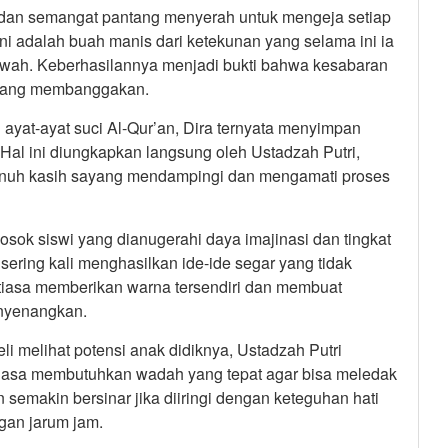
, dan semangat pantang menyerah untuk mengeja setiap
 ini adalah buah manis dari ketekunan yang selama ini ia
awah. Keberhasilannya menjadi bukti bahwa kesabaran
l yang membanggakan.
 ayat-ayat suci Al-Qur’an, Dira ternyata menyimpan
Hal ini diungkapkan langsung oleh Ustadzah Putri,
penuh kasih sayang mendampingi dan mengamati proses
osok siswi yang dianugerahi daya imajinasi dan tingkat
a sering kali menghasilkan ide-ide segar yang tidak
antiasa memberikan warna tersendiri dan membuat
enyenangkan.
i melihat potensi anak didiknya, Ustadzah Putri
biasa membutuhkan wadah yang tepat agar bisa meledak
semakin bersinar jika diiringi dengan keteguhan hati
gan jarum jam.