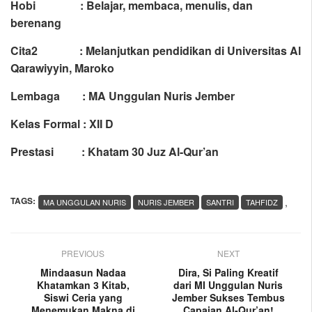
Hobi : Belajar, membaca, menulis, dan
berenang
Cita2 : Melanjutkan pendidikan di Universitas Al
Qarawiyyin, Maroko
Lembaga : MA Unggulan Nuris Jember
Kelas Formal : XII D
Prestasi : Khatam 30 Juz Al-Qur’an
TAGS:
,
MA UNGGULAN NURIS
NURIS JEMBER
SANTRI
TAHFIDZ
PREVIOUS
NEXT
Mindaasun Nadaa
Dira, Si Paling Kreatif
Khatamkan 3 Kitab,
dari MI Unggulan Nuris
Siswi Ceria yang
Jember Sukses Tembus
Menemukan Makna di
Capaian Al-Qur’an!