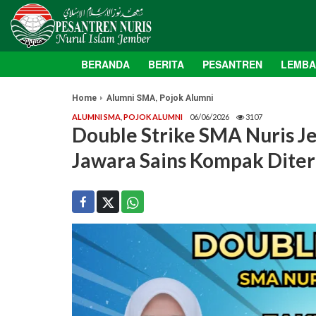
BERANDA
BERITA
PESANTREN
LEMB
,
Home
Alumni SMA
Pojok Alumni
ALUMNI SMA
,
POJOK ALUMNI
06/06/2026
3107
Double Strike SMA Nuris Je
Jawara Sains Kompak Diter