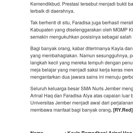
Kemendikbud. Prestasi tersebut menjadi bukti 
terbaik di daerahnya.
Tak berhenti di situ, Faradisa juga berhasil me
Kabupaten yang diselenggarakan oleh MGMP Kim
semakin mengukuhkan posisinya sebagai salah s
Bagi banyak orang, kabar diterimanya Kayla dan 
yang membahagiakan. Namun sesungguhnya, pen
langkah kecil yang mereka tempuh dengan penuh
meja belajar yang menjadi saksi kerja keras mer
mengantarkan dua jawara sains ini menuju gerb
Seluruh keluarga besar SMA Nuris Jember men
Arinal Haq dan Faradisa Alya atas capaian luar 
Universitas Jember menjadi awal dari perjalan
membawa manfaat bagi banyak orang
. [RY.Red]
Nama : Kayla Ramadhani Arinal Haq