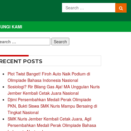
UNGI KAMI
earch
r:
RECENT POSTS
Plot Twist Banget! Firoh Auto Naik Podium di
Olimpiade Bahasa Indonesia Nasional
Sosiologi? Rir Bilang Gas Aja! MA Unggulan Nuris
Jember Kembali Cetak Juara Nasional
Djimi Persembahkan Medali Perak Olimpiade
PKN, Bukti Siswa SMK Nuris Mampu Bersaing di
Tingkat Nasional
SMK Nuris Jember Kembali Cetak Juara, Agil
Persembahkan Medali Perak Olimpiade Bahasa