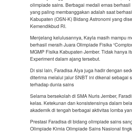
olimpiade sains. Berbagai medali emas berhasil 
yang paling membanggakan adalah saat berhasil
Kabupaten (OSN-K) Bidang Astronomi yang disel
Kemendikbud RI.
Menjelang kelulusannya, Kayla masih mampu men
berhasil meraih Juara Olimpiade Fisika “Compto
MGMP Fisika Kabupaten Jember. Tidak hanya itu,
Experiment dalam ajang tersebut.
Di sisi lain, Faradisa Alya juga hadir dengan s
diterima melalui jalur SNBT ini dikenal sebagai 
terhadap dunia sains
Selama bersekolah di SMA Nuris Jember, Faradis
kelas. Ketekunan dan konsistensinya dalam be
akademik di tengah berbagai aktivitas lomba yang
Prestasi Faradisa di bidang olimpiade sains sa
Olimpiade Kimia Olimpiade Sains Nasional ting