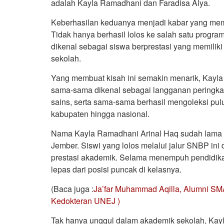
adalah Kayla Ramadhani dan Faradisa Alya.
Keberhasilan keduanya menjadi kabar yang me
Tidak hanya berhasil lolos ke salah satu program
dikenal sebagai siswa berprestasi yang memiliki
sekolah.
Yang membuat kisah ini semakin menarik, Kayl
sama-sama dikenal sebagai langganan peringkat 
sains, serta sama-sama berhasil mengoleksi pulu
kabupaten hingga nasional.
Nama Kayla Ramadhani Arinal Haq sudah lama d
Jember. Siswi yang lolos melalui jalur SNBP ini 
prestasi akademik. Selama menempuh pendidikan
lepas dari posisi puncak di kelasnya.
(Baca juga :
Ja’far Muhammad Aqilla, Alumni SM
Kedokteran UNEJ )
Tak hanya unggul dalam akademik sekolah, Kay