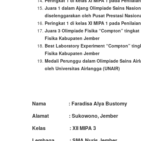
Peringkat 1 di kelas XI MIPA 1 pada Penilaia
Juara 1 dalam Ajang Olimpiade Sains Nasio
diselenggarakan oleh Pusat Prestasi Nasio
Peringkat 1 di kelas XI MIPA 1 pada Penilai
Juara 3 Olimpiade Fisika “Compton” tingk
Fisika Kabupaten Jember
Best Laboratory Experiment “Compton” tin
Fisika Kabupaten Jember
Medali Perunggu dalam Olimpiade Sains Airl
oleh Universitas Airlangga (UNAIR)
Nama : Faradisa Alya Bustomy
Alamat : Sukowono, Jember
Kelas : XII MIPA 3
Lembaga : SMA Nuris Jember