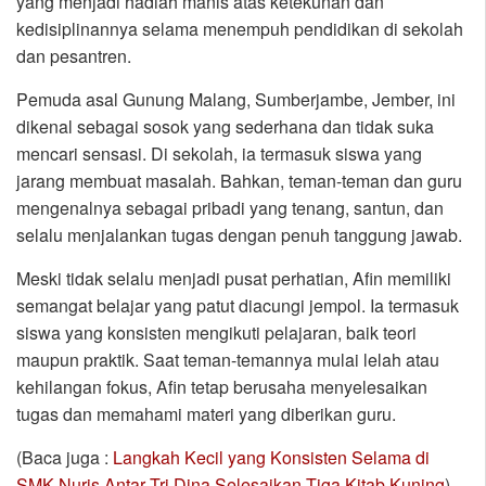
yang menjadi hadiah manis atas ketekunan dan
kedisiplinannya selama menempuh pendidikan di sekolah
dan pesantren.
Pemuda asal Gunung Malang, Sumberjambe, Jember, ini
dikenal sebagai sosok yang sederhana dan tidak suka
mencari sensasi. Di sekolah, ia termasuk siswa yang
jarang membuat masalah. Bahkan, teman-teman dan guru
mengenalnya sebagai pribadi yang tenang, santun, dan
selalu menjalankan tugas dengan penuh tanggung jawab.
Meski tidak selalu menjadi pusat perhatian, Afin memiliki
semangat belajar yang patut diacungi jempol. Ia termasuk
siswa yang konsisten mengikuti pelajaran, baik teori
maupun praktik. Saat teman-temannya mulai lelah atau
kehilangan fokus, Afin tetap berusaha menyelesaikan
tugas dan memahami materi yang diberikan guru.
(Baca juga :
Langkah Kecil yang Konsisten Selama di
SMK Nuris Antar Tri Dina Selesaikan Tiga Kitab Kuning
)