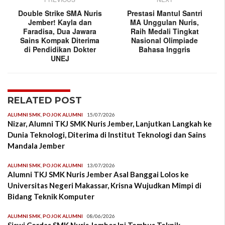
Double Strike SMA Nuris
Prestasi Mantul Santri
Jember! Kayla dan
MA Unggulan Nuris,
Faradisa, Dua Jawara
Raih Medali Tingkat
Sains Kompak Diterima
Nasional Olimpiade
di Pendidikan Dokter
Bahasa Inggris
UNEJ
RELATED POST
ALUMNI SMK
,
POJOK ALUMNI
15/07/2026
Nizar, Alumni TKJ SMK Nuris Jember, Lanjutkan Langkah ke
Dunia Teknologi, Diterima di Institut Teknologi dan Sains
Mandala Jember
ALUMNI SMK
,
POJOK ALUMNI
13/07/2026
Alumni TKJ SMK Nuris Jember Asal Banggai Lolos ke
Universitas Negeri Makassar, Krisna Wujudkan Mimpi di
Bidang Teknik Komputer
ALUMNI SMK
,
POJOK ALUMNI
08/06/2026