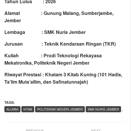
Tahun Lulus : 2026
Alamat : Gunung Malang, Sumberjambe,
Jember
Lembaga : SMK Nuris Jember
Jurusan : Teknik Kendaraan Ringan (TKR)
Kuliah : Prodi Teknologi Rekayasa
Mekatronika, Politeknik Negeri Jember
Riwayat Prestasi :
Khatam 3 Kitab Kuning (101 Hadis,
Ta’lim Muta’allim, dan Safinatunnajah)
TAGS:
,
ALUMNI
KITAB
POLITEKNIK NEGERI JEMBER
SMK NURIS JEMBER
PREVIOUS
NEXT