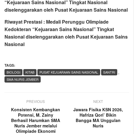
“Kejuaraan Sains Nasional” Tingkat Nasional
diselenggarakan oleh Pusat Kejuaraan Sains Nasional
Riwayat Prestasi : Medali Perunggu Olimpiade
Kedokteran “Kejuaraan Sains Nasional” Tingkat
Nasional diselenggarakan oleh Pusat Kejuaraan Sains
Nasional
TAGS:
,
BIOLOGI
KITAB
PUSAT KEJUARAAN SAINS NASIONAL
SANTRI
SMA NURIS JEMBER
PREVIOUS
NEXT
Konsisten Kembangkan
Jawara Fisika KSN 2026,
Potensi, M. Zainy
Hafriza Qori’ Bikin
Berhasil Harumkan SMA
Bangga MA Unggulan
Nuris Jember melalui
Nuris
Olimpiade Ekonomi