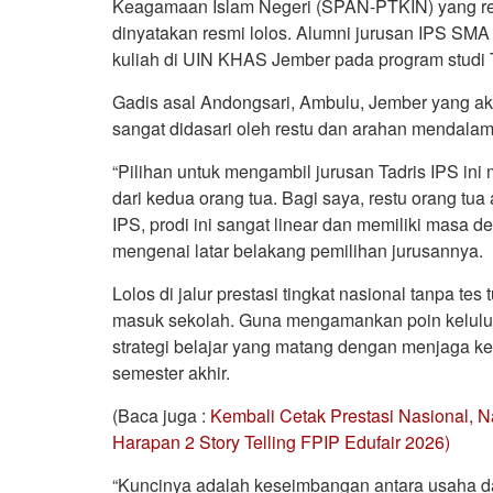
Keagamaan Islam Negeri (SPAN-PTKIN) yang re
dinyatakan resmi lolos. Alumni jurusan IPS SM
kuliah di UIN KHAS Jember pada program studi T
Gadis asal Andongsari, Ambulu, Jember yang akr
sangat didasari oleh restu dan arahan mendalam d
“Pilihan untuk mengambil jurusan Tadris IPS ini
dari kedua orang tua. Bagi saya, restu orang tua 
IPS, prodi ini sangat linear dan memiliki masa 
mengenai latar belakang pemilihan jurusannya.
Lolos di jalur prestasi tingkat nasional tanpa tes
masuk sekolah. Guna mengamankan poin kelulus
strategi belajar yang matang dengan menjaga kes
semester akhir.
(Baca juga :
Kembali Cetak Prestasi Nasional, N
Harapan 2 Story Telling FPIP Edufair 2026)
“Kuncinya adalah keseimbangan antara usaha d