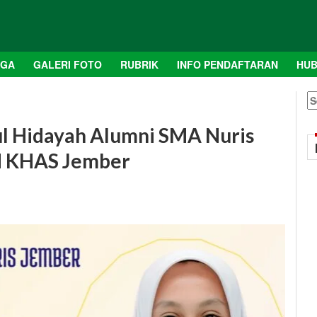
AGA
GALERI FOTO
RUBRIK
INFO PENDAFTARAN
HUB
S
fo
ul Hidayah Alumni SMA Nuris
IN KHAS Jember