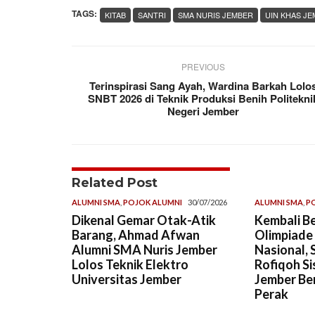
TAGS:
KITAB
SANTRI
SMA NURIS JEMBER
UIN KHAS J
PREVIOUS
Terinspirasi Sang Ayah, Wardina Barkah Lolo
SNBT 2026 di Teknik Produksi Benih Politekni
Negeri Jember
Related Post
ALUMNI SMA
,
POJOK ALUMNI
30/07/2026
ALUMNI SMA
,
P
Dikenal Gemar Otak-Atik
Kembali Be
Barang, Ahmad Afwan
Olimpiade
Alumni SMA Nuris Jember
Nasional, 
Lolos Teknik Elektro
Rofiqoh Si
Universitas Jember
Jember Ber
Perak