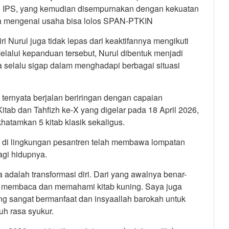
i IPS, yang kemudian disempurnakan dengan kekuatan
snya mengenai usaha bisa lolos SPAN-PTKIN
i Nurul juga tidak lepas dari keaktifannya mengikuti
elalui kepanduan tersebut, Nurul dibentuk menjadi
ta selalu sigap dalam menghadapi berbagai situasi
 ternyata berjalan beriringan dengan capaian
ab dan Tahfizh ke-X yang digelar pada 18 April 2026,
hatamkan 5 kitab klasik sekaligus.
ri di lingkungan pesantren telah membawa lompatan
bagi hidupnya.
adalah transformasi diri. Dari yang awalnya benar-
a membaca dan memahami kitab kuning. Saya juga
g sangat bermanfaat dan insyaallah barokah untuk
uh rasa syukur.