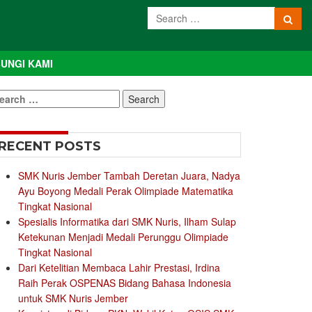
UNGI KAMI
earch
r:
RECENT POSTS
SMK Nuris Jember Tambah Deretan Juara, Nadya
Ayu Boyong Medali Perak Olimpiade Matematika
Tingkat Nasional
Spesialis Informatika dari SMK Nuris, Ilham Sulap
Ketekunan Menjadi Medali Perunggu Olimpiade
Tingkat Nasional
Dari Ketelitian Membaca Lahir Prestasi, Irdina
Raih Perak OSPENAS Bidang Bahasa Indonesia
untuk SMK Nuris Jember