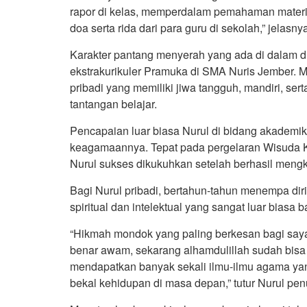
rapor di kelas, memperdalam pemahaman mater
doa serta rida dari para guru di sekolah,” jela
Karakter pantang menyerah yang ada di dalam dir
ekstrakurikuler Pramuka di SMA Nuris Jember. M
pribadi yang memiliki jiwa tangguh, mandiri, ser
tantangan belajar.
Pencapaian luar biasa Nurul di bidang akademik
keagamaannya. Tepat pada pergelaran Wisuda Kit
Nurul sukses dikukuhkan setelah berhasil mengk
Bagi Nurul pribadi, bertahun-tahun menempa di
spiritual dan intelektual yang sangat luar biasa 
“Hikmah mondok yang paling berkesan bagi saya 
benar awam, sekarang alhamdulillah sudah bis
mendapatkan banyak sekali ilmu-ilmu agama yan
bekal kehidupan di masa depan,” tutur Nurul pen