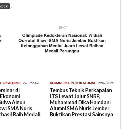
,
EMBER
NEXT
s
Olimpiade Kedokteran Nasional: Widiah
k
Qurratul Siswi SMA Nuris Jember Buktikan
Ketangguhan Mental Juara Lewat Raihan
Medali Perunggu
OJOK ALUMNI
29/07/2026
ALUMNI SMA
,
POJOK ALUMNI
29/07/2026
rsinar di
Tembus Teknik Perkapalan
 Ekonomi
ITS Lewat Jalur SNBP,
Sulva Ainun
Muhammad Dika Hamdani
swi SMA Nuris
Alumni SMA Nuris Jember
hasil Raih Medali
Buktikan Prestasi Sainsnya