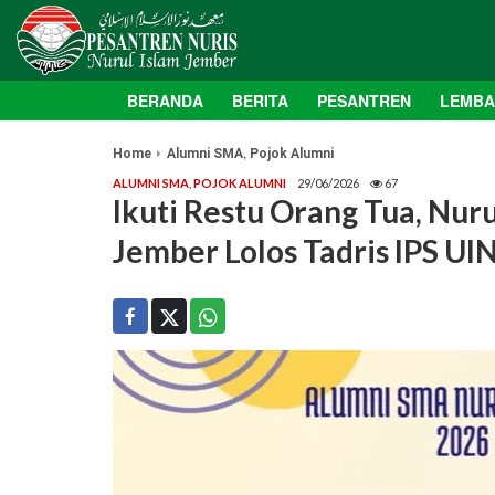
BERANDA
BERITA
PESANTREN
LEMB
,
Home
Alumni SMA
Pojok Alumni
ALUMNI SMA
,
POJOK ALUMNI
29/06/2026
67
Ikuti Restu Orang Tua, Nur
Jember Lolos Tadris IPS U