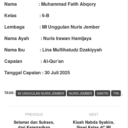
Nama : Muhammad Fatih Abqory
Kelas : 6-B
Lembaga : MI Unggulan Nuris Jember
Nama Ayah : Nuris Irawan Hamijaya
Nama Ibu : Lina Muflihatudz Dzakiyyah
Capaian : Al-Qur’an
Tanggal Capaian : 30 Juli 2025
TAGS:
,
MI UNGGULAN NURIS JEMBER
NURIS JEMBER
SANTRI
TPA
PREVIOUS
NEXT
Selamat dan Sukses,
Kisah Nabda Syakira,
dari Ketertarikan
Siswi Kelas 4C MI