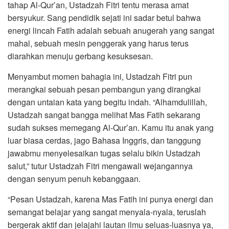
tahap Al-Qur’an, Ustadzah Fitri tentu merasa amat
bersyukur. Sang pendidik sejati ini sadar betul bahwa
energi lincah Fatih adalah sebuah anugerah yang sangat
mahal, sebuah mesin penggerak yang harus terus
diarahkan menuju gerbang kesuksesan.
Menyambut momen bahagia ini, Ustadzah Fitri pun
merangkai sebuah pesan pembangun yang dirangkai
dengan untaian kata yang begitu indah. “Alhamdulillah,
Ustadzah sangat bangga melihat Mas Fatih sekarang
sudah sukses memegang Al-Qur’an. Kamu itu anak yang
luar biasa cerdas, jago Bahasa Inggris, dan tanggung
jawabmu menyelesaikan tugas selalu bikin Ustadzah
salut,” tutur Ustadzah Fitri mengawali wejangannya
dengan senyum penuh kebanggaan.
“Pesan Ustadzah, karena Mas Fatih ini punya energi dan
semangat belajar yang sangat menyala-nyala, teruslah
bergerak aktif dan jelajahi lautan ilmu seluas-luasnya ya,