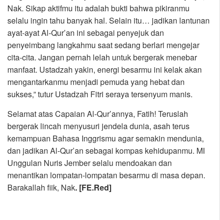
Nak. Sikap aktifmu itu adalah bukti bahwa pikiranmu
selalu ingin tahu banyak hal. Selain itu… jadikan lantunan
ayat-ayat Al-Qur’an ini sebagai penyejuk dan
penyeimbang langkahmu saat sedang berlari mengejar
cita-cita. Jangan pernah lelah untuk bergerak menebar
manfaat. Ustadzah yakin, energi besarmu ini kelak akan
mengantarkanmu menjadi pemuda yang hebat dan
sukses,” tutur Ustadzah Fitri seraya tersenyum manis.
Selamat atas Capaian Al-Qur’annya, Fatih! Teruslah
bergerak lincah menyusuri jendela dunia, asah terus
kemampuan Bahasa Inggrismu agar semakin mendunia,
dan jadikan Al-Qur’an sebagai kompas kehidupanmu. MI
Unggulan Nuris Jember selalu mendoakan dan
menantikan lompatan-lompatan besarmu di masa depan.
Barakallah fiik, Nak
. [FE.Red]