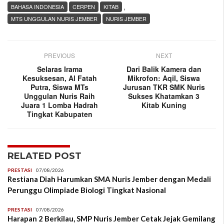
,
BAHASA INDONESIA
CERPEN
KITAB
MTS UNGGULAN NURIS JEMBER
NURIS JEMBER
PREVIOUS
NEXT
Selaras Irama
Dari Balik Kamera dan
Kesuksesan, Al Fatah
Mikrofon: Aqil, Siswa
Putra, Siswa MTs
Jurusan TKR SMK Nuris
Unggulan Nuris Raih
Sukses Khatamkan 3
Juara 1 Lomba Hadrah
Kitab Kuning
Tingkat Kabupaten
RELATED POST
PRESTASI
07/08/2026
Restiana Diah Harumkan SMA Nuris Jember dengan Medali
Perunggu Olimpiade Biologi Tingkat Nasional
PRESTASI
07/08/2026
Harapan 2 Berkilau, SMP Nuris Jember Cetak Jejak Gemilang