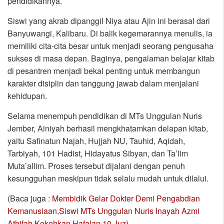
pendidikannya.
Siswi yang akrab dipanggil Niya atau Ajin ini berasal dari
Banyuwangi, Kalibaru. Di balik kegemarannya menulis, ia
memiliki cita-cita besar untuk menjadi seorang pengusaha
sukses di masa depan. Baginya, pengalaman belajar kitab
di pesantren menjadi bekal penting untuk membangun
karakter disiplin dan tanggung jawab dalam menjalani
kehidupan.
Selama menempuh pendidikan di MTs Unggulan Nuris
Jember, Ainiyah berhasil mengkhatamkan delapan kitab,
yaitu Safinatun Najah, Hujjah NU, Tauhid, Aqidah,
Tarbiyah, 101 Hadist, Hidayatus Sibyan, dan Ta’lim
Muta’allim. Proses tersebut dijalani dengan penuh
kesungguhan meskipun tidak selalu mudah untuk dilalui.
(Baca juga :
Membidik Gelar Dokter Demi Pengabdian
Kemanusiaan,Siswi MTs Unggulan Nuris Inayah Azmi
Athifah Kokohkan Hafalan 10 Juz)