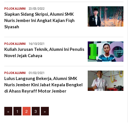
POJOK ALUMNI
23/03/2022
Siapkan Sidang Skripsi, Alumni SMK
Nuris Jember Ini Angkat Kajian Fiqh
Siyasah
POJOK ALUMNI
16/10/2021
Kuliah Jurusan Teknik, Alumni Ini Penulis
Novel Jejak Cahaya
POJOK ALUMNI
01/02/2021
Lulus Langsung Bekerja, Alumni SMK
Nuris Jember Kini Jabat Kepala Bengkel
di Ahass Reyraff Motor Jember
Posts
Page
Page
Page
«
1
2
3
»
navigation