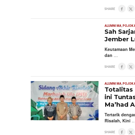
SHARE
ALUMNI MA
,
POJOK 
Sah Sarja
Jember Lu
Keutamaan Mend
dan
…
SHARE
ALUMNI MA
,
POJOK 
Totalitas
ini Tunta
Ma’had A
Tertarik denga
Risalah, Kini
SHARE