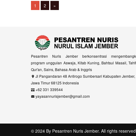
Posts
Page
Page
1
2
»
navigation
Pesantren Nuris Jember berkonsentrasi mengembangk
program unggulan Aswaja, Kitab Kuning, Bahtsul Masail, Tahf
Qur'an, Sains, Bahasa Arab & Inggris
Jl Pangandaran 48 Antirogo Sumbersari Kabupaten Jember,
Jawa Timur 68125 Indonesia
+62 331 339544
yayasannurisjember@gmail.com
© 2024 By
Pesantren Nuris Jember
. All rights reserved