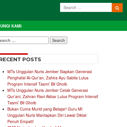
UNGI KAMI
earch
r:
RECENT POSTS
MTs Unggulan Nuris Jember Siapkan Generasi
Penghafal Al-Qur’an, Zahira Ayu Sabila Lulus
Program Intensif Tasmi’ Bil Ghoib
MTs Unggulan Nuris Jember Cetak Generasi
Qur’ani, Zahran Ravi Akbar Lulus Program Intensif
Tasmi’ Bil Ghoib
Bukan Cuma Murid yang Belajar! Guru MI
Unggulan Nuris Mantapkan Diri Lewat Diklat
Penuh Empati!