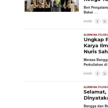
Beri Pengalam
Bakat
…
SHARE
ALUMNI MA
,
POJOK 
Ungkap P
Karya Il
Nuris Sa
Merasa Bangga
Perkuliahan d
SHARE
ALUMNI MA
,
POJOK 
Selamat, 
Dinyataka
Bangga dan Be