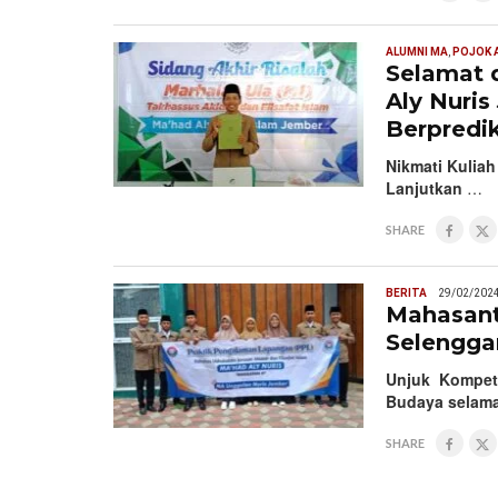
ALUMNI MA
,
POJOK 
Selamat 
Aly Nuri
Berpredi
Nikmati Kuliah
Lanjutkan
…
SHARE
BERITA
29/02/202
Mahasant
Selengga
Unjuk Kompete
Budaya selam
SHARE