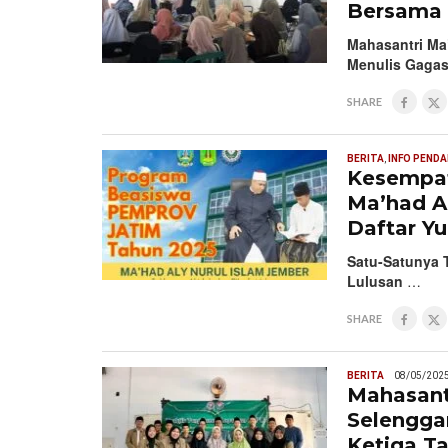
Bersama 
Mahasantri Ma
Menulis Gaga
SHARE
BERITA
,
INFO PEND
Kesempat
Ma’had A
Daftar Y
Satu-Satunya T
Lulusan
…
SHARE
BERITA
08/05/202
Mahasant
Selengga
Ketiga T