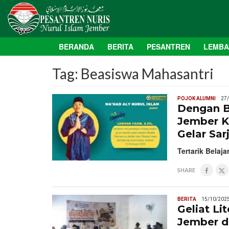
BERANDA
BERITA
PESANTREN
LEMB
Tag:
Beasiswa Mahasantri
POJOK ALUMNI
27
Dengan B
Jember K
Gelar Sar
Tertarik Belaj
SHARE
BERITA
15/10/202
Geliat Li
Jember d