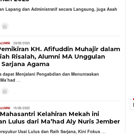
an Lapang dan Administratif secara Langsung, juga Asah
ALUMNI
20/03/2025
emikiran KH. Afifuddin Muhajir dalam
miah Risalah, Alumni MA Unggulan
h Sarjana Agama
 dapat Menjalani Pengabdian dan Menuntaskan
i Ma’had
…
ALUMNI
15/03/2025
Mahasantri Kelahiran Mekah ini
n Lulus dari Ma’had Aly Nuris Jember
rsyukur Usai Lulus dan Raih Sarjana, Kini Fokus
…