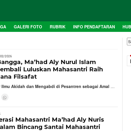
AGA
GALERI FOTO
RUBRIK
INFO PENDAFTARAN
HUB
S
fo
/02/2026
angga, Ma’had Aly Nurul Islam
embali Luluskan Mahasantri Raih
jana Filsafat
ar Ilmu Akidah dan Mengabdi di Pesantren sebagai Amal
…
5
terasi Mahasantri Ma’had Aly Nuris
alam Bincang Santai Mahasantri