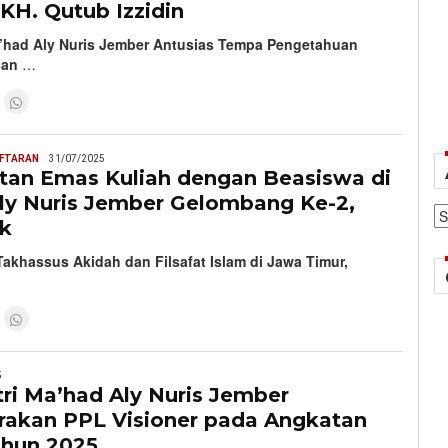
KH. Qutub Izzidin
’had Aly Nuris Jember Antusias Tempa Pengetahuan
san
…
AFTARAN
31/07/2025
an Emas Kuliah dengan Beasiswa di
ly Nuris Jember Gelombang Ke-2,
Ar
uk
akhassus Akidah dan Filsafat Islam di Jawa Timur,
5
ri Ma’had Aly Nuris Jember
rakan PPL Visioner pada Angkatan
ahun 2025