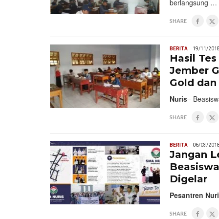
berlangsung …
SHARE
BERITA
19/11/201
Hasil Te
Jember G
Gold dan 
Nuris
– Beasisw
SHARE
BERITA
06/03/201
Jangan L
Beasiswa
Digelar
Pesantren Nur
SHARE