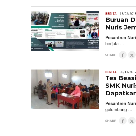
BERITA
16/02/201
Buruan D
Nuris Je
Pesantren Nuri
berjuta …
SHARE
BERITA
05/11/201
Tes Beas
SMK Nuris
Dapatkan
Pesantren Nuri
gelombang …
SHARE