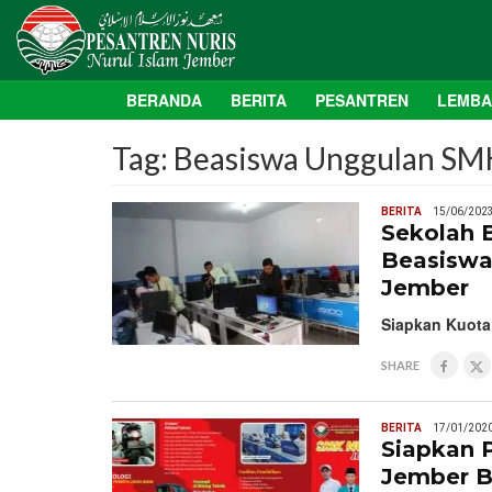
BERANDA
BERITA
PESANTREN
LEMB
Tag:
Beasiswa Unggulan SM
BERITA
15/06/202
Sekolah 
Beasiswa,
Jember
Siapkan Kuota
SHARE
BERITA
17/01/202
Siapkan 
Jember B