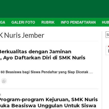
AGA
GALERI FOTO
RUBRIK
INFO PENDAFTARAN
HUB
K Nuris Jember
S
fo
3
Berkualitas dengan Jaminan
 Ayo Daftarkan Diri di SMK Nuris
 60 Beasiswa bagi Siswa Pendaftar yang Siap Dicetak
…
0
Program-program Kejuruan, SMK Nuris
uka Beasiswa Unggulan Untuk Siswa