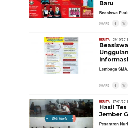
Baru
Beasiswa Plati
SHARE
BERITA
05/10/201
Beasiswa
Unggulan 
Informas
Lembaga SMA, 
…
SHARE
BERITA
27/01/201
Hasil Te
Jember 
Pesantren Nuri