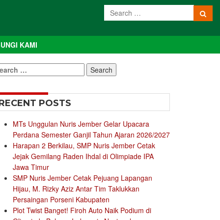
UNGI KAMI
earch
r:
RECENT POSTS
MTs Unggulan Nuris Jember Gelar Upacara
Perdana Semester Ganjil Tahun Ajaran 2026/2027
Harapan 2 Berkilau, SMP Nuris Jember Cetak
Jejak Gemilang Raden Ihdal di Olimpiade IPA
Jawa Timur
SMP Nuris Jember Cetak Pejuang Lapangan
Hijau, M. Rizky Aziz Antar Tim Taklukkan
Persaingan Porseni Kabupaten
Plot Twist Banget! Firoh Auto Naik Podium di