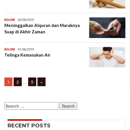
KOLOM
02/06/2019
Meninggalkan Alquran dan Maraknya
Suap di Akhir Zaman
KOLOM
01/06/2019
Telinga Kemasukan Air
Posts
Page
Page
Page
1
2
…
5
»
navigation
Search
for:
RECENT POSTS