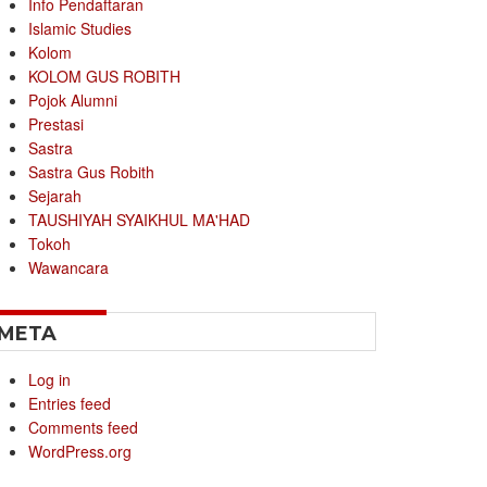
Info Pendaftaran
Islamic Studies
Kolom
KOLOM GUS ROBITH
Pojok Alumni
Prestasi
Sastra
Sastra Gus Robith
Sejarah
TAUSHIYAH SYAIKHUL MA'HAD
Tokoh
Wawancara
META
Log in
Entries feed
Comments feed
WordPress.org