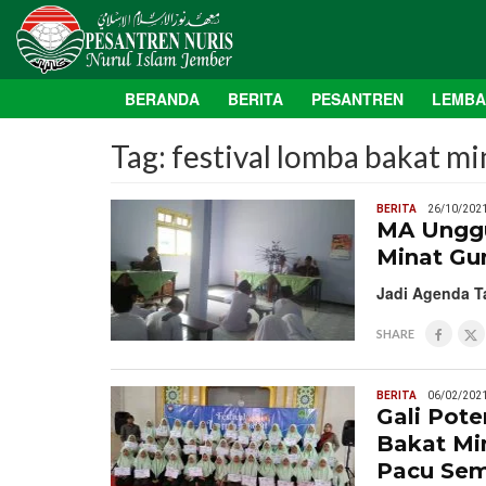
BERANDA
BERITA
PESANTREN
LEMB
Tag:
festival lomba bakat mi
BERITA
26/10/202
MA Unggu
Minat Gun
Jadi Agenda T
SHARE
BERITA
06/02/202
Gali Pote
Bakat Mi
Pacu Sem