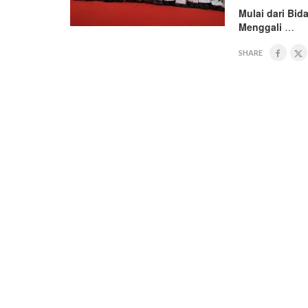
Mulai dari Bi
Menggali
…
SHARE