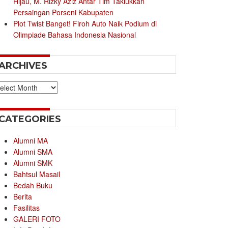
Hijau, M. Rizky Aziz Antar Tim Taklukkan
Persaingan Porseni Kabupaten
Plot Twist Banget! Firoh Auto Naik Podium di
Olimpiade Bahasa Indonesia Nasional
ARCHIVES
chives
CATEGORIES
Alumni MA
Alumni SMA
Alumni SMK
Bahtsul Masail
Bedah Buku
Berita
Fasilitas
GALERI FOTO