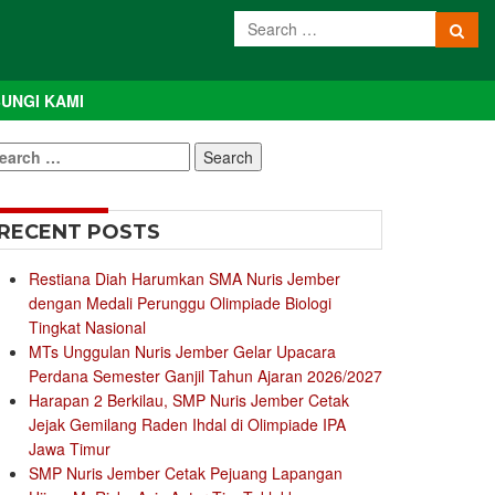
UNGI KAMI
earch
r:
RECENT POSTS
Restiana Diah Harumkan SMA Nuris Jember
dengan Medali Perunggu Olimpiade Biologi
Tingkat Nasional
MTs Unggulan Nuris Jember Gelar Upacara
Perdana Semester Ganjil Tahun Ajaran 2026/2027
Harapan 2 Berkilau, SMP Nuris Jember Cetak
Jejak Gemilang Raden Ihdal di Olimpiade IPA
Jawa Timur
SMP Nuris Jember Cetak Pejuang Lapangan