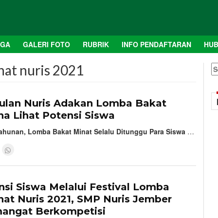
AGA
GALERI FOTO
RUBRIK
INFO PENDAFTARAN
HUB
nat nuris 2021
S
fo
1
lan Nuris Adakan Lomba Bakat
a Lihat Potensi Siswa
ahunan, Lomba Bakat Minat Selalu Ditunggu Para Siswa
…
1
nsi Siswa Melalui Festival Lomba
nat Nuris 2021, SMP Nuris Jember
angat Berkompetisi