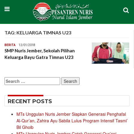
TAG:
KELUARGA TIMNAS U23
BERITA
12/01/2018
SMP Nuris Jember, Sekolah Pilihan
Keluarga Bayu Gatra Timnas U23
Search
for:
RECENT POSTS
MTs Unggulan Nuris Jember Siapkan Generasi Penghafal
Al-Qur’an, Zahira Ayu Sabila Lulus Program Intensif Tasmi’
Bil Ghoib
MTs Unggulan Nuris Jember Cetak Generasi Qur’ani,