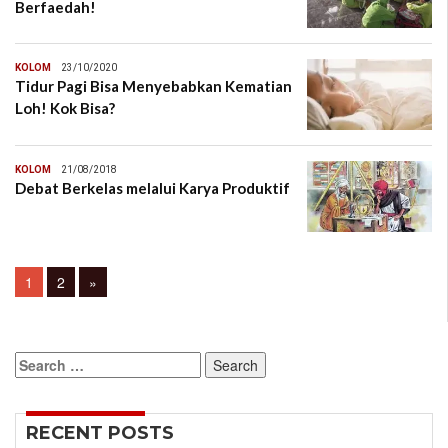
Berfaedah!
KOLOM
23/10/2020
Tidur Pagi Bisa Menyebabkan Kematian
Loh! Kok Bisa?
KOLOM
21/08/2018
Debat Berkelas melalui Karya Produktif
Posts
Page
Page
1
2
»
navigation
Search
for:
RECENT POSTS