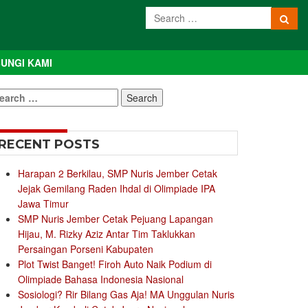
UNGI KAMI
earch
r:
RECENT POSTS
Harapan 2 Berkilau, SMP Nuris Jember Cetak
Jejak Gemilang Raden Ihdal di Olimpiade IPA
Jawa Timur
SMP Nuris Jember Cetak Pejuang Lapangan
Hijau, M. Rizky Aziz Antar Tim Taklukkan
Persaingan Porseni Kabupaten
Plot Twist Banget! Firoh Auto Naik Podium di
Olimpiade Bahasa Indonesia Nasional
Sosiologi? Rir Bilang Gas Aja! MA Unggulan Nuris