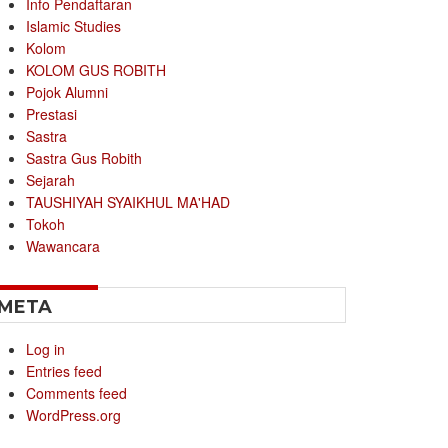
Info Pendaftaran
Islamic Studies
Kolom
KOLOM GUS ROBITH
Pojok Alumni
Prestasi
Sastra
Sastra Gus Robith
Sejarah
TAUSHIYAH SYAIKHUL MA'HAD
Tokoh
Wawancara
META
Log in
Entries feed
Comments feed
WordPress.org