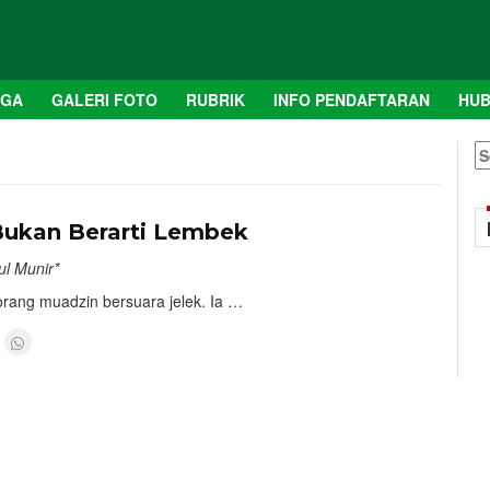
AGA
GALERI FOTO
RUBRIK
INFO PENDAFTARAN
HUB
S
fo
1
ukan Berarti Lembek
ul Munir*
orang muadzin bersuara jelek. Ia …