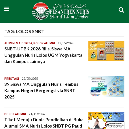
TAG:
LOLOS SNBT
ALUMNI MA
,
BERITA
,
POJOK ALUMNI
29/05/2026
SNBT-UTBK 2026 Rilis, Siswa MA
Unggulan Nuris Lolos UGM Yogyakarta
dan Kampus Lainnya
PRESTASI
29/05/2025
39 Siswa MA Unggulan Nuris Tembus
Kampus Negeri Bergengsi via SNBT
2025
POJOK ALUMNI
21/11/2024
Tiket Menuju Dunia Pendidikan di Buka,
Alumni SMA Nuris Lolos SNBT PG Paud