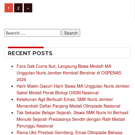
Posts
Page
Page
1
2
»
navigation
Search
for:
RECENT POSTS
Fara Gak Cuma Ikut, Langsung Bawa Medali! MA
Unggulan Nuris Jember Kembali Bersinar di OSPENAS
2026
Harir Makin Gacor! Harir Siswa MA Unggulan Nuris Jember
Sabet Medali Perak Biologi OSSN Nasional
Ketekunan Agil Berbuah Emas, SMK Nuris Jember
Menambah Daftar Panjang Medali Olimpiade Nasional
Tak Sekadar Belajar Sejarah, Siswa SMK Nuris Ini Berhasil
Menulis Sejarah Prestasinya Sendiri dengan Raih Medali
Perunggu Nasional
Rama Ukir Prestasi Gemilang, Emas Olimpiade Bahasa