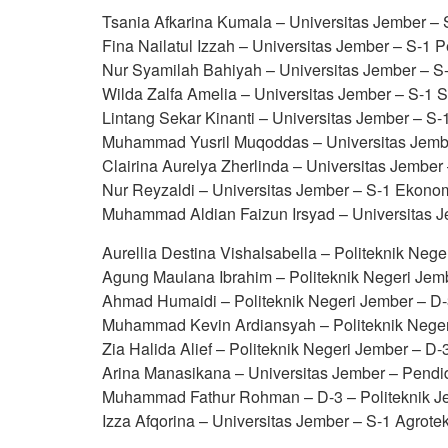
Tsania Afkarina Kumala – Universitas Jember –
Fina Nailatul Izzah – Universitas Jember – S-1
Nur Syamilah Bahiyah – Universitas Jember – S
Wilda Zalfa Amelia – Universitas Jember – S-1 S
Lintang Sekar Kinanti – Universitas Jember – 
Muhammad Yusril Muqoddas – Universitas Jemb
Clairina Aurelya Zherlinda – Universitas Jembe
Nur Reyzaldi – Universitas Jember – S-1 Eko
Muhammad Aldian Faizun Irsyad – Universitas 
Aurellia Destina Vishalsabella – Politeknik Ne
Agung Maulana Ibrahim – Politeknik Negeri Je
Ahmad Humaidi – Politeknik Negeri Jember – D
Muhammad Kevin Ardiansyah – Politeknik Neger
Zia Halida Alief – Politeknik Negeri Jember – D
Arina Manasikana – Universitas Jember – Pendi
Muhammad Fathur Rohman – D-3 – Politeknik J
Izza Afqorina – Universitas Jember – S-1 Agrote