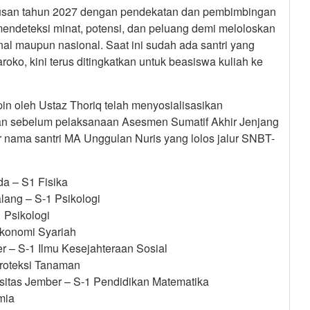
ulusan tahun 2027 dengan pendekatan dan pembimbingan
m mendeteksi minat, potensi, dan peluang demi meloloskan
al maupun nasional. Saat ini sudah ada santri yang
oko, kini terus ditingkatkan untuk beasiswa kuliah ke
n oleh Ustaz Thoriq telah menyosialisasikan
an sebelum pelaksanaan Asesmen Sumatif Akhir Jenjang
r nama santri MA Unggulan Nuris yang lolos jalur SNBT-
da – S1 Fisika
lang – S-1 Psikologi
 Psikologi
Ekonomi Syariah
r – S-1 Ilmu Kesejahteraan Sosial
roteksi Tanaman
sitas Jember – S-1 Pendidikan Matematika
mia