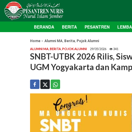
BERANDA
BERITA
PESANTREN
LEMB
,
,
Home
Alumni MA
Berita
Pojok Alumni
ALUMNI MA
,
BERITA
,
POJOK ALUMNI
29/05/2026
341
SNBT-UTBK 2026 Rilis, Sis
UGM Yogyakarta dan Kamp