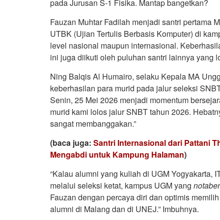
pada Jurusan S-1 Fisika. Mantap bangetkan?
Fauzan Muhtar Fadilah menjadi santri pertama
UTBK (Ujian Tertulis Berbasis Komputer) di ka
level nasional maupun internasional. Keberhasil
ini juga diikuti oleh puluhan santri lainnya yang
Ning Balqis Al Humairo, selaku Kepala MA Ungg
keberhasilan para murid pada jalur seleksi SNBT
Senin, 25 Mei 2026 menjadi momentum bersejar
murid kami lolos jalur SNBT tahun 2026. Hebatny
sangat membanggakan.”
(baca juga:
Santri Internasional dari Pattani
Mengabdi untuk Kampung Halaman
)
“Kalau alumni yang kuliah di UGM Yogyakarta, ITB
melalui seleksi ketat, kampus UGM yang
notabe
Fauzan dengan percaya diri dan optimis memili
alumni di Malang dan di UNEJ.” Imbuhnya.