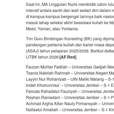
Saat ini, MA Unggulan Nuris membidik calon l
intensif antara santri dan wali sedari dini dala
di kampus-kampus bergengsi lainnya baik nasion
masuk tahap seleksi akhir beasiswa kuliah ke Mar
Mesir, Yaman, atau Yordania.
Tim Guru Bimbingan Konseling (BK) yang dipimpi
pandangan pertama kuliah dan karier masa dep
(ASAJ) tahun pelajaran 2025/2026. Berikut dafta
UTBK tahun 2026:
[AF.Red]
Fauzan Muhtar Fadilah – Universitas Gadjah Ma
Tsania Nabilah Rahmah – Universitas Negeri Ma
Layyin Nur Rohaniyati – UIN Maliki Malang – S-1
Indah Khoirunnisa’ – Universitas Jember – S-1 
Fairuda Rahadatul Fauziyah – Universitas Jembe
Reyhan Ramadani – Universitas Jember – S-1 P
Achmad Argha Alfan Nauly Firmansyah – Univer
Nafisatul Amaliah – Universitas Jember – S-1 Ki