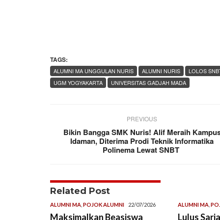
TAGS:
ALUMNI MA UNGGULAN NURIS
ALUMNI NURIS
LOLOS SNB
UGM YOGYAKARTA
UNIVERSITAS GADJAH MADA
PREVIOUS
Bikin Bangga SMK Nuris! Alif Meraih Kampu
Idaman, Diterima Prodi Teknik Informatika
Polinema Lewat SNBT
Related Post
ALUMNI MA
,
POJOK ALUMNI
22/07/2026
ALUMNI MA
,
PO
Maksimalkan Beasiswa
Lulus Sarj