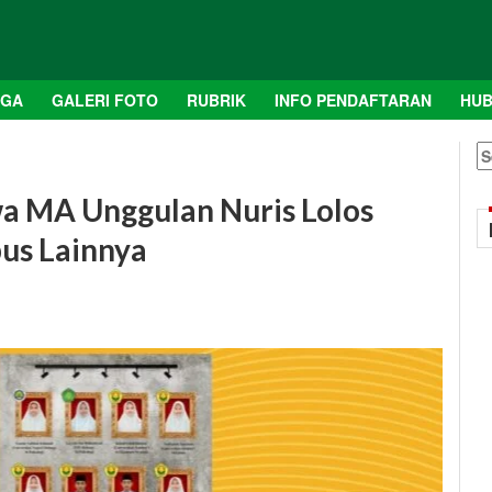
AGA
GALERI FOTO
RUBRIK
INFO PENDAFTARAN
HUB
S
fo
wa MA Unggulan Nuris Lolos
us Lainnya