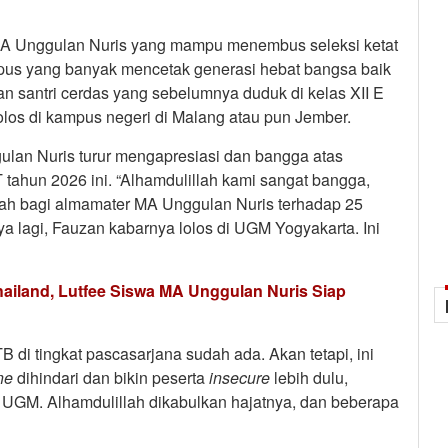
 MA Unggulan Nuris yang mampu menembus seleksi ketat
mpus yang banyak mencetak generasi hebat bangsa baik
an santri cerdas yang sebelumnya duduk di kelas XII E
 lolos di kampus negeri di Malang atau pun Jember.
ulan Nuris turur mengapresiasi dan bangga atas
 tahun 2026 ini. “Alhamdulillah kami sangat bangga,
ah bagi almamater MA Unggulan Nuris terhadap 25
a lagi, Fauzan kabarnya lolos di UGM Yogyakarta. Ini
 Thailand, Lutfee Siswa MA Unggulan Nuris Siap
 di tingkat pascasarjana sudah ada. Akan tetapi, ini
ne
dihindari dan bikin peserta
insecure
lebih dulu,
h UGM. Alhamdulillah dikabulkan hajatnya, dan beberapa