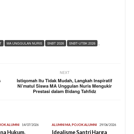
,
T
MA UNGGULAN NURIS
SNBT 2026
SNBT-UTBK 2026
NEXT
s
Istiqomah Itu Tidak Mudah, Langkah Inspiratif
Ni’matul Siswa MA Unggulan Nuris Mengukir
Prestasi dalam Bidang Tahfidz
JOK ALUMNI
14/07/2026
ALUMNI MA
,
POJOK ALUMNI
29/06/2026
ana Hukum,
Idealisme Santri Harga