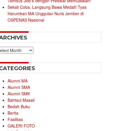
Tembus Jilid 6 dengan Predikat Memuaskan!
Sekali Coba, Langsung Bawa Medali! Tyas
Harumkan MA Unggulan Nuris Jember di
OSPENAS Nasional
ARCHIVES
chives
CATEGORIES
Alumni MA
Alumni SMA
Alumni SMK
Bahtsul Masail
Bedah Buku
Berita
Fasilitas
GALERI FOTO