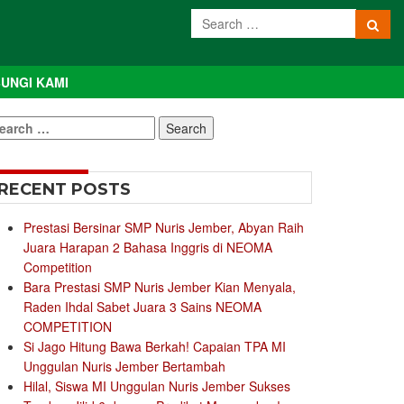
UNGI KAMI
earch
r:
RECENT POSTS
Prestasi Bersinar SMP Nuris Jember, Abyan Raih
Juara Harapan 2 Bahasa Inggris di NEOMA
Competition
Bara Prestasi SMP Nuris Jember Kian Menyala,
Raden Ihdal Sabet Juara 3 Sains NEOMA
COMPETITION
Si Jago Hitung Bawa Berkah! Capaian TPA MI
Unggulan Nuris Jember Bertambah
Hilal, Siswa MI Unggulan Nuris Jember Sukses