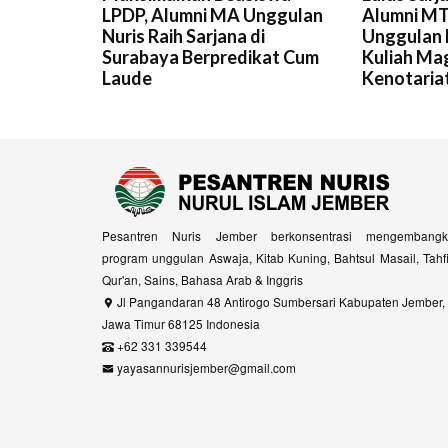
LPDP, Alumni MA Unggulan
Alumni MT
Nuris Raih Sarjana di
Unggulan Nu
Surabaya Berpredikat Cum
Kuliah Ma
Laude
Kenotaria
Pesantren Nuris Jember berkonsentrasi mengembangk
program unggulan Aswaja, Kitab Kuning, Bahtsul Masail, Tahf
Qur'an, Sains, Bahasa Arab & Inggris
Jl Pangandaran 48 Antirogo Sumbersari Kabupaten Jember,
Jawa Timur 68125 Indonesia
+62 331 339544
yayasannurisjember@gmail.com