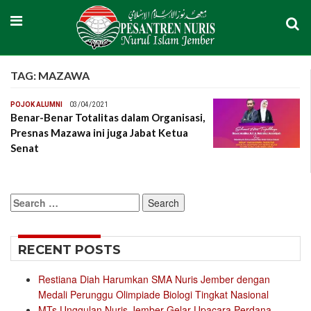
TAG:
MAZAWA
POJOK ALUMNI
03/04/2021
Benar-Benar Totalitas dalam Organisasi,
Presnas Mazawa ini juga Jabat Ketua
Senat
Search
for:
RECENT POSTS
Restiana Diah Harumkan SMA Nuris Jember dengan
Medali Perunggu Olimpiade Biologi Tingkat Nasional
MTs Unggulan Nuris Jember Gelar Upacara Perdana