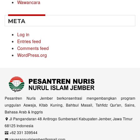
Wawancara
META
Log in
Entries feed
Comments feed
WordPress.org
Pesantren Nuris Jember berkonsentrasi mengembangkan program
unggulan Aswaja, Kitab Kuning, Bahtsul Masail, Tahfidz Qur'an, Sains,
Bahasa Arab & Inggris
Jl Pangandaran 48 Antirogo Sumbersari Kabupaten Jember, Jawa Timur
68125 Indonesia
+62 331 339544
yayasannurisjember@gmail.com