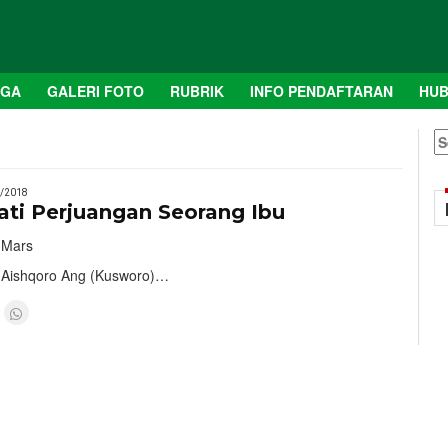
AGA
GALERI FOTO
RUBRIK
INFO PENDAFTARAN
HUB
S
fo
/2018
ti Perjuangan Seorang Ibu
 Mars
 Aishqoro Ang (Kusworo)…