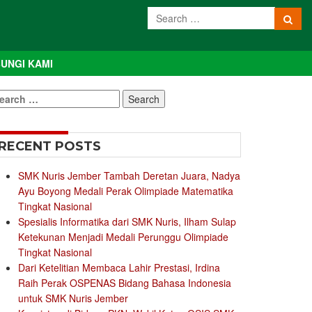
UNGI KAMI
earch
r:
RECENT POSTS
SMK Nuris Jember Tambah Deretan Juara, Nadya
Ayu Boyong Medali Perak Olimpiade Matematika
Tingkat Nasional
Spesialis Informatika dari SMK Nuris, Ilham Sulap
Ketekunan Menjadi Medali Perunggu Olimpiade
Tingkat Nasional
Dari Ketelitian Membaca Lahir Prestasi, Irdina
Raih Perak OSPENAS Bidang Bahasa Indonesia
untuk SMK Nuris Jember