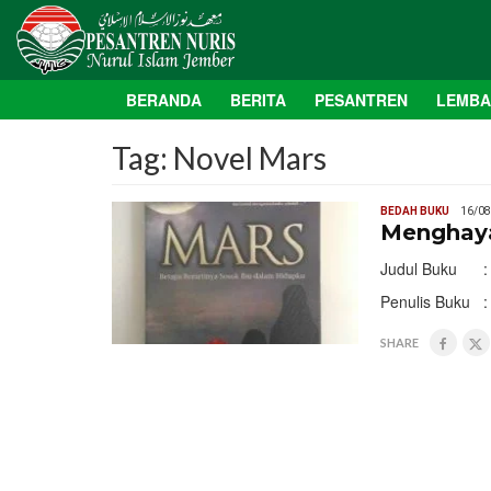
BERANDA
BERITA
PESANTREN
LEMB
Tag:
Novel Mars
BEDAH BUKU
16/08
Menghaya
Judul Buku :
Penulis Buku :
SHARE