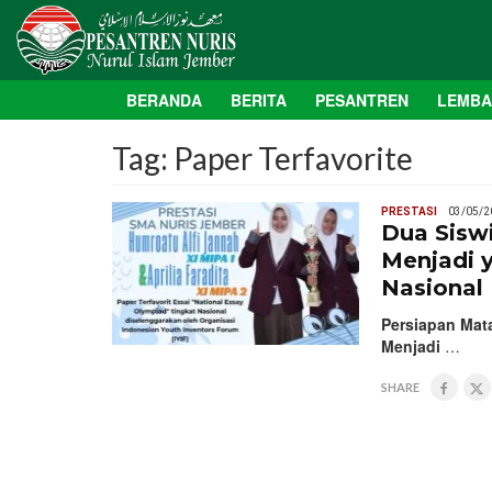
BERANDA
BERITA
PESANTREN
LEMB
Tag:
Paper Terfavorite
PRESTASI
03/05/2
Dua Sisw
Menjadi y
Nasional
Persiapan Mat
Menjadi
…
SHARE