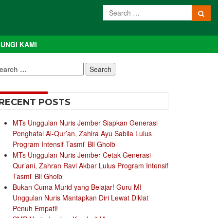
UNGI KAMI
earch
r:
RECENT POSTS
MTs Unggulan Nuris Jember Siapkan Generasi
Penghafal Al-Qur’an, Zahira Ayu Sabila Lulus
Program Intensif Tasmi’ Bil Ghoib
MTs Unggulan Nuris Jember Cetak Generasi
Qur’ani, Zahran Ravi Akbar Lulus Program Intensif
Tasmi’ Bil Ghoib
Bukan Cuma Murid yang Belajar! Guru MI
Unggulan Nuris Mantapkan Diri Lewat Diklat
Penuh Empati!