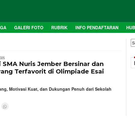
AGA
GALERI FOTO
RUBRIK
INFO PENDAFTARAN
HUB
S
fo
025
i SMA Nuris Jember Bersinar dan
ang Terfavorit di Olimpiade Esai
ang, Motivasi Kuat, dan Dukungan Penuh dari Sekolah