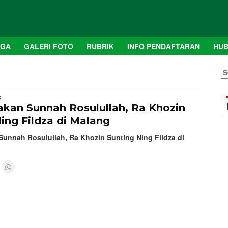
AGA
GALERI FOTO
RUBRIK
INFO PENDAFTARAN
HUB
S
fo
8
kan Sunnah Rosulullah, Ra Khozin
ing Fildza di Malang
unnah Rosulullah, Ra Khozin Sunting Ning Fildza di