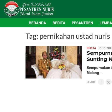
BERANDA
BERITA
PESANTREN
LEMB
Tag:
pernikahan ustad nuris
BERITA
01/01/201
Sempurna
Sunting N
Sempurnakan S
Malang
…
SHARE