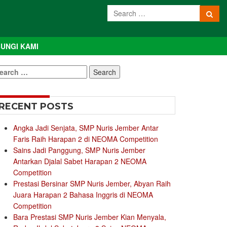
UNGI KAMI
earch
r:
RECENT POSTS
Angka Jadi Senjata, SMP Nuris Jember Antar
Faris Raih Harapan 2 di NEOMA Competition
Sains Jadi Panggung, SMP Nuris Jember
Antarkan Djalal Sabet Harapan 2 NEOMA
Competition
Prestasi Bersinar SMP Nuris Jember, Abyan Raih
Juara Harapan 2 Bahasa Inggris di NEOMA
Competition
Bara Prestasi SMP Nuris Jember Kian Menyala,