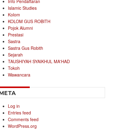
Info Pendaftaran
Islamic Studies
Kolom
KOLOM GUS ROBITH
Pojok Alumni
Prestasi
Sastra
Sastra Gus Robith
Sejarah
TAUSHIYAH SYAIKHUL MA'HAD
Tokoh
Wawancara
META
Log in
Entries feed
Comments feed
WordPress.org