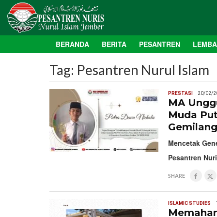
BERANDA
BERITA
PESANTREN
LEMB
Tag:
Pesantren Nurul Islam
PRESTASI
20/02/2
MA Unggu
Muda Put
Gemilan
Mencetak Gener
Pesantren Nur
SHARE
ISLAMIC STUDIES
Memahami