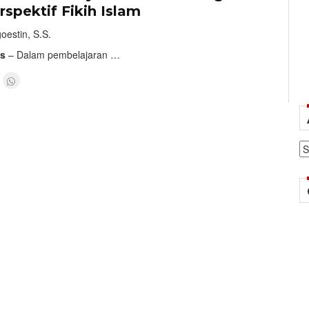
spektif Fikih Islam
goestin, S.S.
is
– Dalam pembelajaran …
Ar