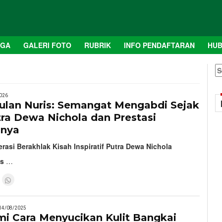
AGA
GALERI FOTO
RUBRIK
INFO PENDAFTARAN
HUB
S
fo
026
lan Nuris: Semangat Mengabdi Sejak
ra Dewa Nichola dan Prestasi
gnya
asi Berakhlak Kisah Inspiratif Putra Dewa Nichola
is
…
14/08/2025
 Cara Menyucikan Kulit Bangkai