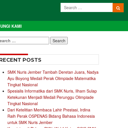
UNGI KAMI
earch
r:
RECENT POSTS
SMK Nuris Jember Tambah Deretan Juara, Nadya
Ayu Boyong Medali Perak Olimpiade Matematika
Tingkat Nasional
Spesialis Informatika dari SMK Nuris, Ilham Sulap
Ketekunan Menjadi Medali Perunggu Olimpiade
Tingkat Nasional
Dari Ketelitian Membaca Lahir Prestasi, Irdina
Raih Perak OSPENAS Bidang Bahasa Indonesia
untuk SMK Nuris Jember