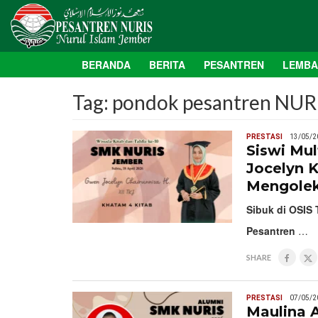
BERANDA
BERITA
PESANTREN
LEMB
Tag:
pondok pesantren NUR
PRESTASI
13/05/2
Siswi Mu
Jocelyn 
Mengolek
Sibuk di OSIS 
Pesantren
…
SHARE
PRESTASI
07/05/2
Maulina A