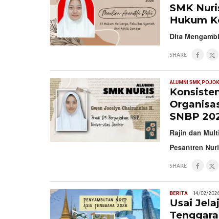
SMK Nuri
Hukum Ke
Dita Mengambi
SHARE
ALUMNI SMK
,
POJOK
Konsiste
Organisa
SNBP 202
Rajin dan Mult
Pesantren Nur
SHARE
BERITA
14/02/202
Usai Jela
Tenggara