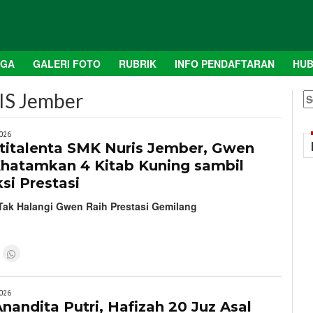
AGA
GALERI FOTO
RUBRIK
INFO PENDAFTARAN
HUB
IS Jember
S
fo
026
ltitalenta SMK Nuris Jember, Gwen
Khatamkan 4 Kitab Kuning sambil
si Prestasi
Tak Halangi Gwen Raih Prestasi Gemilang
026
nandita Putri, Hafizah 20 Juz Asal