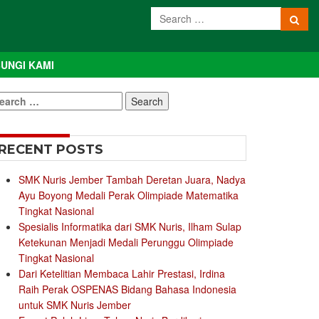
UNGI KAMI
earch
r:
RECENT POSTS
SMK Nuris Jember Tambah Deretan Juara, Nadya
Ayu Boyong Medali Perak Olimpiade Matematika
Tingkat Nasional
Spesialis Informatika dari SMK Nuris, Ilham Sulap
Ketekunan Menjadi Medali Perunggu Olimpiade
Tingkat Nasional
Dari Ketelitian Membaca Lahir Prestasi, Irdina
Raih Perak OSPENAS Bidang Bahasa Indonesia
untuk SMK Nuris Jember