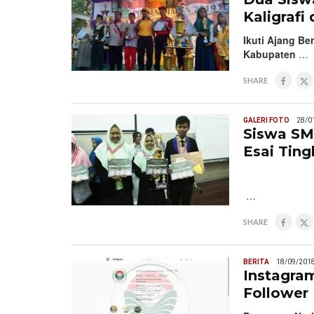
Kaligrafi
Ikuti Ajang Be
Kabupaten
…
SHARE
GALERI FOTO
28/0
Siswa SM
Esai Ting
…
SHARE
BERITA
18/09/201
Instagra
Follower