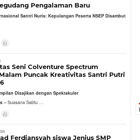
egudang Pengalaman Baru
rnasional Santri Nuris: Kepulangan Peserta NSEP Disambut
6
tas Seni Colventure Spectrum
Malam Puncak Kreativitas Santri Putri
26
pilan Disajikan dengan Spektakuler
s –
Suasana Sabtu …
025
 Ferdiansyah siswa Jenius SMP