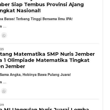
mber Siap Tembus Provinsi Ajang
ngkat Nasional!
a Batas! Terbang Tinggi Bersama Ilmu IPA!
is
…
025
intang Matematika SMP Nuris Jember
ra 1 Olimpiade Matematika Tingkat
en Jember
Sama Angka, Hobinya Bawa Pulang Juara!
is
…
019
a MI Unggulan Nuris Juarai Lomba