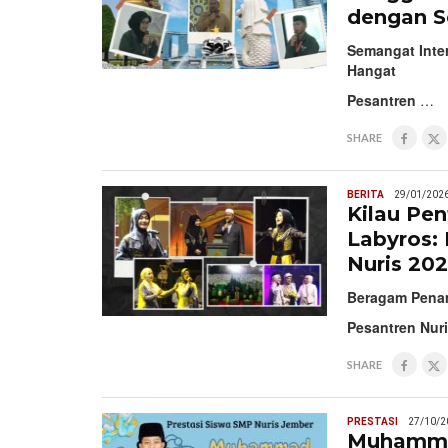
dengan S
Semangat Inte
Hangat
Pesantren
…
SHARE
BERITA
29/01/202
Kilau Pen
Labyros: 
Nuris 20
Beragam Penam
Pesantren Nuri
SHARE
PRESTASI
27/10/2
Muhammad