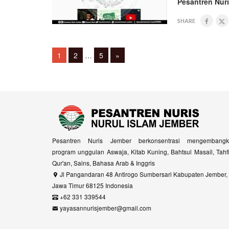
Pesantren Nur
SHARE
Posts
Page
Page
Page
1
2
…
5
»
navigation
Pesantren Nuris Jember berkonsentrasi mengembangk
program unggulan Aswaja, Kitab Kuning, Bahtsul Masail, Tahf
Qur'an, Sains, Bahasa Arab & Inggris
Jl Pangandaran 48 Antirogo Sumbersari Kabupaten Jember,
Jawa Timur 68125 Indonesia
+62 331 339544
yayasannurisjember@gmail.com