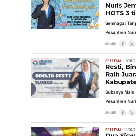
Nuris Je
HOTS 3 ti
Semnagat Tanp
Pesantren Nur
SHARE
PRESTASI
10/08/2
Resti, B
Raih Jua
Kabupat
Sukanya Main 
Pesantren Nur
SHARE
PRESTASI
14/09/2
Dua Sisw