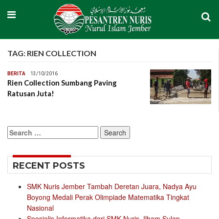
TAG:
RIEN COLLECTION
BERITA
13/10/2016
Rien Collection Sumbang Paving
Ratusan Juta!
Search
for:
RECENT POSTS
SMK Nuris Jember Tambah Deretan Juara, Nadya Ayu
Boyong Medali Perak Olimpiade Matematika Tingkat
Nasional
Spesialis Informatika dari SMK Nuris, Ilham Sulap