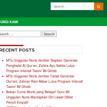
UNGI KAMI
earch
r:
RECENT POSTS
MTs Unggulan Nuris Jember Siapkan Generasi
Penghafal Al-Qur’an, Zahira Ayu Sabila Lulus
Program Intensif Tasmi’ Bil Ghoib
MTs Unggulan Nuris Jember Cetak Generasi
Qur’ani, Zahran Ravi Akbar Lulus Program Intensif
Tasmi’ Bil Ghoib
Bukan Cuma Murid yang Belajar! Guru MI
Unggulan Nuris Mantapkan Diri Lewat Diklat
Penuh Empati!