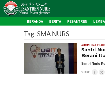
BERANDA
BERITA
PESANTREN
LEMB
Tag:
SMA NURS
ALUMNI SMA
,
POJOK
Santri Nu
Berani Itu
Santri Nuris Ku
SHARE