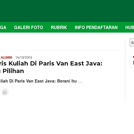
AGA
GALERI FOTO
RUBRIK
INFO PENDAFTARAN
HUB
S
fo
 ALUMNI
16/10/2016
ris Kuliah Di Paris Van East Java:
 Pilihan
liah Di Paris Van East Java: Berani Itu
…