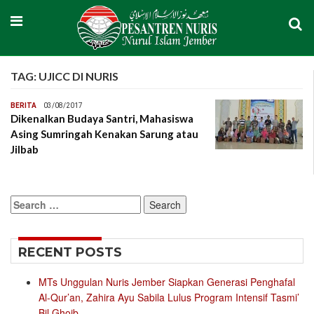
TAG:
UJICC DI NURIS
BERITA
03/08/2017
Dikenalkan Budaya Santri, Mahasiswa
Asing Sumringah Kenakan Sarung atau
Jilbab
Search
for:
RECENT POSTS
MTs Unggulan Nuris Jember Siapkan Generasi Penghafal
Al-Qur’an, Zahira Ayu Sabila Lulus Program Intensif Tasmi’
Bil Ghoib