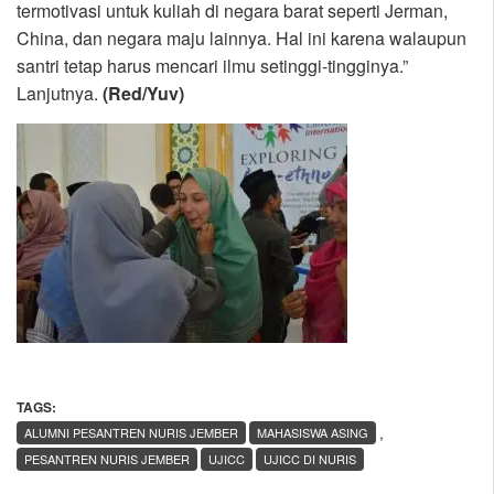
termotivasi untuk kuliah di negara barat seperti Jerman,
China, dan negara maju lainnya. Hal ini karena walaupun
santri tetap harus mencari ilmu setinggi-tingginya.”
Lanjutnya.
(Red/Yuv)
TAGS:
,
ALUMNI PESANTREN NURIS JEMBER
MAHASISWA ASING
PESANTREN NURIS JEMBER
UJICC
UJICC DI NURIS