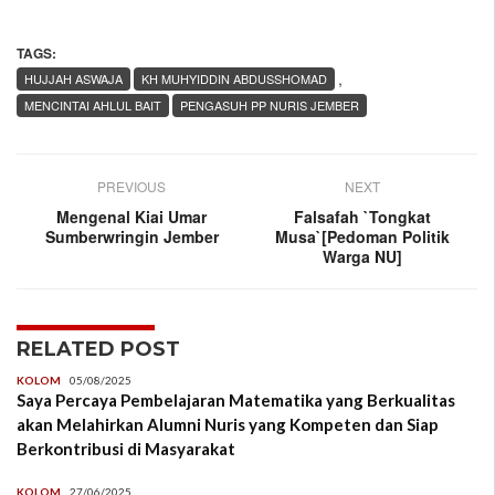
TAGS:
,
HUJJAH ASWAJA
KH MUHYIDDIN ABDUSSHOMAD
MENCINTAI AHLUL BAIT
PENGASUH PP NURIS JEMBER
PREVIOUS
NEXT
Mengenal Kiai Umar
Falsafah `Tongkat
Sumberwringin Jember
Musa`[Pedoman Politik
Warga NU]
RELATED POST
KOLOM
05/08/2025
Saya Percaya Pembelajaran Matematika yang Berkualitas
akan Melahirkan Alumni Nuris yang Kompeten dan Siap
Berkontribusi di Masyarakat
KOLOM
27/06/2025