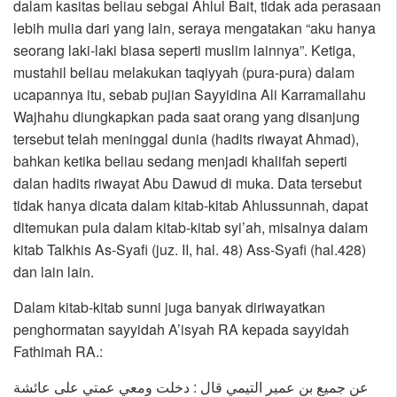
dalam kasitas beliau sebgai Ahlul Bait, tidak ada perasaan
lebih mulia dari yang lain, seraya mengatakan “aku hanya
seorang laki-laki biasa seperti muslim lainnya”. Ketiga,
mustahil beliau melakukan taqiyyah (pura-pura) dalam
ucapannya itu, sebab pujian Sayyidina Ali Karramallahu
Wajhahu diungkapkan pada saat orang yang disanjung
tersebut telah meninggal dunia (hadits riwayat Ahmad),
bahkan ketika beliau sedang menjadi khalifah seperti
dalan hadits riwayat Abu Dawud di muka. Data tersebut
tidak hanya dicata dalam kitab-kitab Ahlussunnah, dapat
ditemukan pula dalam kitab-kitab syi’ah, misalnya dalam
kitab Talkhis As-Syafi (juz. II, hal. 48) Ass-Syafi (hal.428)
dan lain lain.
Dalam kitab-kitab sunni juga banyak diriwayatkan
penghormatan sayyidah A’isyah RA kepada sayyidah
Fathimah RA.:
عن جميع بن عمير التيمي قال : دخلت ومعي عمتي على عائشة