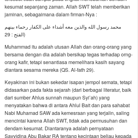
kesumat sepanjang zaman. Allah SWT telah memberikan
jaminan, sebagaimana dalam firman-Nya :
محمد رسول الله والذين معه أشداء على الكفار رحماء بينهم
(الفتح : 29
Muhammad itu adalah utusan Allah dan orang-orang yang
bersama dengan dia adalah bersikap tegas terhadap orng-
orang kafir, tetapi senantiasa memelihara kasih sayang
diantara sesama mereka (QS. Al-fath 29).
Keyakinan ini bukan sekedar isapan jempol semata, tetapi
didasarkan pada fakta sejarah (dari berbagai literatur, baik
dari sumber Ahlus sunnah maupun Syi’ah) yang
menyatakan bahwa di antara Ahlul Bait dan para sahabat
Nabi Muhamad SAW ada kemesraan yang terjalin, saling
mencintai karena Allah SWT, tidak ada permusuhan dan
dendam kesumat. Diantaranya adalah pernyataan
Sayyidina Abu Bakar RA tentang kecintaan beliau kepada