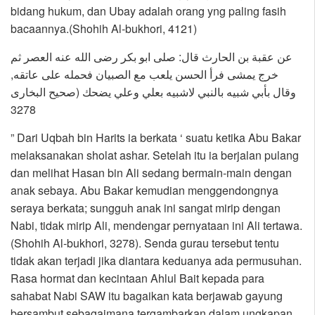
bidang hukum, dan Ubay adalah orang yng paling fasih
bacaannya.(Shohih Al-bukhori, 4121)
عن عقبة بن الحارث قال: صلى ابو بكر رضى الله عنه العصر ثم
خرج يمشى فرأ الحسن يلعب مع الصبيان فحمله على عاتقه,
وقال بأبي شبيه بالنبي لاشبيه بعلي وعلي يضحك (صحيح البخارى
3278
” Dari Uqbah bin Harits ia berkata ‘ suatu ketika Abu Bakar
melaksanakan sholat ashar. Setelah itu ia berjalan pulang
dan melihat Hasan bin Ali sedang bermain-main dengan
anak sebaya. Abu Bakar kemudian menggendongnya
seraya berkata; sungguh anak ini sangat mirip dengan
Nabi, tidak mirip Ali, mendengar pernyataan ini Ali tertawa.
(Shohih Al-bukhori, 3278). Senda gurau tersebut tentu
tidak akan terjadi jika diantara keduanya ada permusuhan.
Rasa hormat dan kecintaan Ahlul Bait kepada para
sahabat Nabi SAW itu bagaikan kata berjawab gayung
bersambut sebagaimana tergambarkan dalam ungkapan