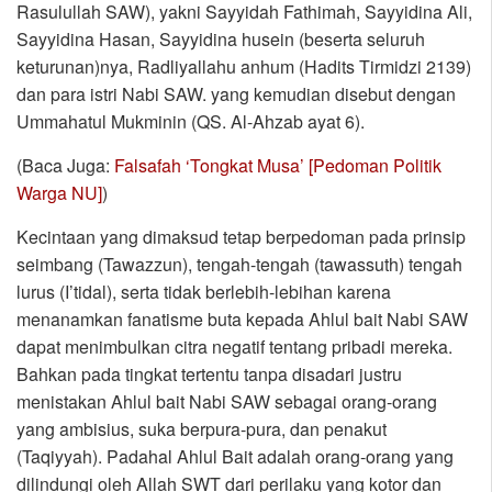
Rasulullah SAW), yakni Sayyidah Fathimah, Sayyidina Ali,
Sayyidina Hasan, Sayyidina husein (beserta seluruh
keturunan)nya, Radliyallahu anhum (Hadits Tirmidzi 2139)
dan para istri Nabi SAW. yang kemudian disebut dengan
Ummahatul Mukminin (QS. Al-Ahzab ayat 6).
(Baca Juga:
Falsafah ‘Tongkat Musa’ [Pedoman Politik
Warga NU]
)
Kecintaan yang dimaksud tetap berpedoman pada prinsip
seimbang (Tawazzun), tengah-tengah (tawassuth) tengah
lurus (I’tidal), serta tidak berlebih-lebihan karena
menanamkan fanatisme buta kepada Ahlul bait Nabi SAW
dapat menimbulkan citra negatif tentang pribadi mereka.
Bahkan pada tingkat tertentu tanpa disadari justru
menistakan Ahlul bait Nabi SAW sebagai orang-orang
yang ambisius, suka berpura-pura, dan penakut
(Taqiyyah). Padahal Ahlul Bait adalah orang-orang yang
dilindungi oleh Allah SWT dari perilaku yang kotor dan