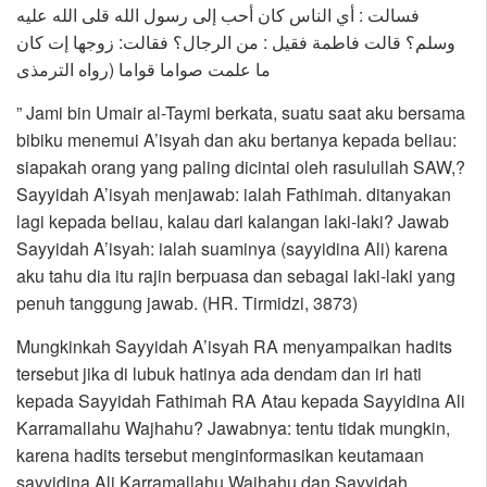
فسالت : أي الناس كان أحب إلى رسول الله قلى الله عليه
وسلم؟ قالت فاطمة فقيل : من الرجال؟ فقالت: زوجها إت كان
ما علمت صواما قواما (رواه الترمذى
” Jami bin Umair al-Taymi berkata, suatu saat aku bersama
bibiku menemui A’isyah dan aku bertanya kepada beliau:
siapakah orang yang paling dicintai oleh rasulullah SAW,?
Sayyidah A’isyah menjawab: ialah Fathimah. ditanyakan
lagi kepada beliau, kalau dari kalangan laki-laki? Jawab
Sayyidah A’isyah: ialah suaminya (sayyidina Ali) karena
aku tahu dia itu rajin berpuasa dan sebagai laki-laki yang
penuh tanggung jawab. (HR. Tirmidzi, 3873)
Mungkinkah Sayyidah A’isyah RA menyampaikan hadits
tersebut jika di lubuk hatinya ada dendam dan iri hati
kepada Sayyidah Fathimah RA Atau kepada Sayyidina Ali
Karramallahu Wajhahu? Jawabnya: tentu tidak mungkin,
karena hadits tersebut menginformasikan keutamaan
sayyidina Ali Karramallahu Wajhahu dan Sayyidah