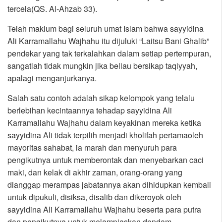
tercela(QS. Al-Ahzab 33).
Telah maklum bagi seluruh umat Islam bahwa sayyidina
Ali Karramallahu Wajhahu itu dijuluki “Laitsu Bani Ghalib”
pendekar yang tak terkalahkan dalam setiap pertempuran,
sangatlah tidak mungkin jika beliau bersikap taqiyyah,
apalagi menganjurkanya.
Salah satu contoh adalah sikap kelompok yang telalu
berlebihan kecintaannya tehadap sayyidina Ali
Karramallahu Wajhahu dalam keyakinan mereka ketika
sayyidina Ali tidak terpilih menjadi kholifah pertamaoleh
mayoritas sahabat, ia marah dan menyuruh para
pengikutnya untuk memberontak dan menyebarkan caci
maki, dan kelak di akhir zaman, orang-orang yang
dianggap merampas jabatannya akan dihidupkan kembali
untuk dipukuli, disiksa, disalib dan dikeroyok oleh
sayyidina Ali Karramallahu Wajhahu beserta para putra
dan pengikutnya untuk melampiaskan dendam