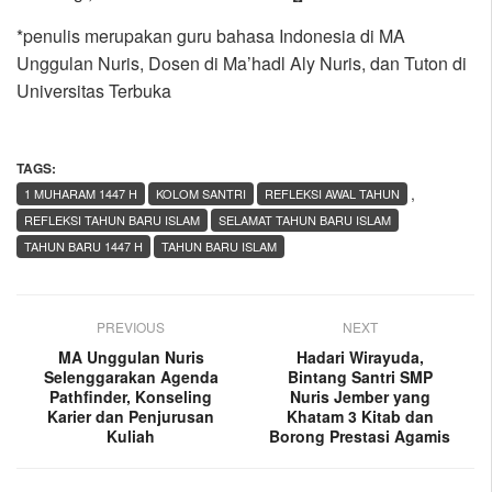
*penulis merupakan guru bahasa Indonesia di MA
Unggulan Nuris, Dosen di Ma’hadl Aly Nuris, dan Tuton di
Universitas Terbuka
TAGS:
,
1 MUHARAM 1447 H
KOLOM SANTRI
REFLEKSI AWAL TAHUN
REFLEKSI TAHUN BARU ISLAM
SELAMAT TAHUN BARU ISLAM
TAHUN BARU 1447 H
TAHUN BARU ISLAM
PREVIOUS
NEXT
MA Unggulan Nuris
Hadari Wirayuda,
Selenggarakan Agenda
Bintang Santri SMP
Pathfinder, Konseling
Nuris Jember yang
Karier dan Penjurusan
Khatam 3 Kitab dan
Kuliah
Borong Prestasi Agamis