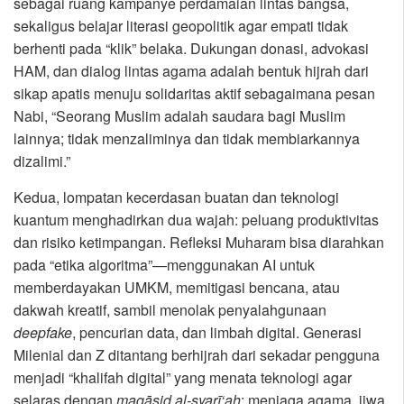
sebagai ruang kampanye perdamaian lintas bangsa,
sekaligus belajar literasi geopolitik agar empati tidak
berhenti pada “klik” belaka. Dukungan donasi, advokasi
HAM, dan dialog lintas agama adalah bentuk hijrah dari
sikap apatis menuju solidaritas aktif sebagaimana pesan
Nabi, “Seorang Muslim adalah saudara bagi Muslim
lainnya; tidak menzaliminya dan tidak membiarkannya
dizalimi.”
Kedua, lompatan kecerdasan buatan dan teknologi
kuantum menghadirkan dua wajah: peluang produktivitas
dan risiko ketimpangan. Refleksi Muharam bisa diarahkan
pada “etika algoritma”—menggunakan AI untuk
memberdayakan UMKM, memitigasi bencana, atau
dakwah kreatif, sambil menolak penyalahgunaan
deepfake
, pencurian data, dan limbah digital. Generasi
Milenial dan Z ditantang berhijrah dari sekadar pengguna
menjadi “khalifah digital” yang menata teknologi agar
selaras dengan
maqāṣid al-syarī‘ah
: menjaga agama, jiwa,