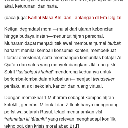
akal, keturunan, dan harta.
(baca juga:
Kartini Masa Kini dan Tantangan di Era Digital
Ketiga, degradasi moral—mulai dari ujaran kebencian
hingga budaya instan—menuntut hijrah personal.
Muharam dapat menjadi titik awal membuat “jurnal
taubāh
harian”: menilai kembali konsumsi konten, memperkuat
literasi emosional, serta membangun komunitas belajar Al-
Qur’an dan sains yang menyeimbangkan zikir dan pikir.
Spirit “
fastabiqul khairat
” mendorong keduanya untuk
berlomba-lomba dalam kebaikan—menjadi
trendsetter
perilaku etis di sekolah, kantor, dan ruang virtual.
Dengan memaknai 1 Muharam sebagai kompas hijrah
kolektif, generasi Milenial dan Z tidak hanya mengenang
peristiwa sejarah Rasul, tetapi menanamkan visi
“
rahmatan lil ‘ālamīn
” yang relevan menghadapi konflik,
teknologi, dan krisis moral abad 21.
[]