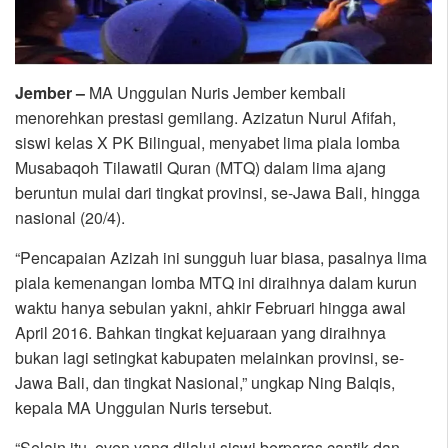
Jember –
MA Unggulan Nuris Jember kembali
menorehkan prestasi gemilang. Azizatun Nurul Afifah,
siswi kelas X PK Bilingual, menyabet lima piala lomba
Musabaqoh Tilawatil Quran (MTQ) dalam lima ajang
beruntun mulai dari tingkat provinsi, se-Jawa Bali, hingga
nasional (20/4).
“Pencapaian Azizah ini sungguh luar biasa, pasalnya lima
piala kemenangan lomba MTQ ini diraihnya dalam kurun
waktu hanya sebulan yakni, ahkir Februari hingga awal
April 2016. Bahkan tingkat kejuaraan yang diraihnya
bukan lagi setingkat kabupaten melainkan provinsi, se-
Jawa Bali, dan tingkat Nasional,” ungkap Ning Balqis,
kepala MA Unggulan Nuris tersebut.
“Selain itu, even yang dilalui siswi berparas cantik dan